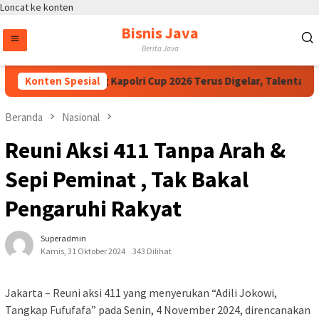
Loncat ke konten
Bisnis Java
Berita Java
Ibnu Riza Dorong Kapolri Cup 2026 Terus Digelar, Talenta E-S
Konten Spesial
Beranda
Nasional
Reuni Aksi 411 Tanpa Arah &
Sepi Peminat , Tak Bakal
Pengaruhi Rakyat
Superadmin
Kamis, 31 Oktober 2024
343 Dilihat
Jakarta – Reuni aksi 411 yang menyerukan “Adili Jokowi,
Tangkap Fufufafa” pada Senin, 4 November 2024, direncanakan