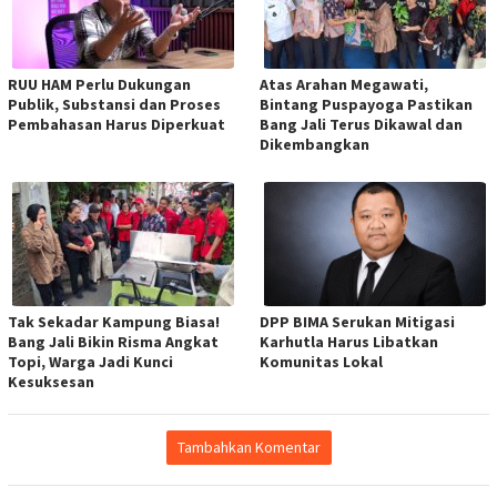
RUU HAM Perlu Dukungan
Atas Arahan Megawati,
Publik, Substansi dan Proses
Bintang Puspayoga Pastikan
Pembahasan Harus Diperkuat
Bang Jali Terus Dikawal dan
Dikembangkan
Tak Sekadar Kampung Biasa!
DPP BIMA Serukan Mitigasi
Bang Jali Bikin Risma Angkat
Karhutla Harus Libatkan
Topi, Warga Jadi Kunci
Komunitas Lokal
Kesuksesan
Tambahkan Komentar