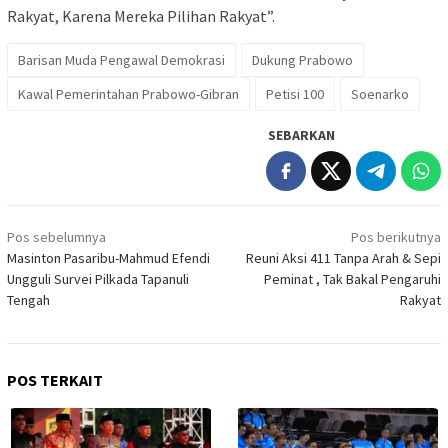
Rakyat, Karena Mereka Pilihan Rakyat”.
Barisan Muda Pengawal Demokrasi
Dukung Prabowo
Kawal Pemerintahan Prabowo-Gibran
Petisi 100
Soenarko
SEBARKAN
Navigasi
Pos sebelumnya
Pos berikutnya
pos
Masinton Pasaribu-Mahmud Efendi
Reuni Aksi 411 Tanpa Arah & Sepi
Ungguli Survei Pilkada Tapanuli
Peminat , Tak Bakal Pengaruhi
Tengah
Rakyat
POS TERKAIT