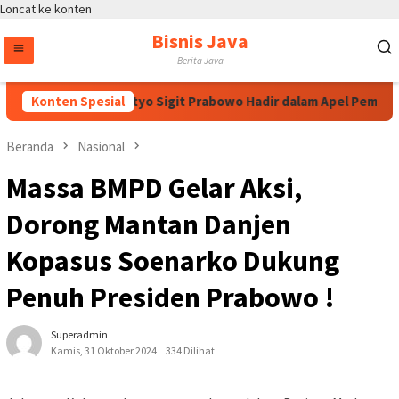
Loncat ke konten
Bisnis Java
Berita Java
polri Jenderal Listyo Sigit Prabowo Hadir dalam Apel Pembukaan
Konten Spesial
Beranda
Nasional
Massa BMPD Gelar Aksi,
Dorong Mantan Danjen
Kopasus Soenarko Dukung
Penuh Presiden Prabowo !
Superadmin
Kamis, 31 Oktober 2024
334 Dilihat