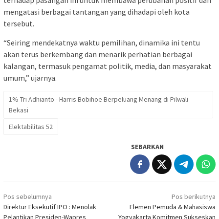
mengatasi berbagai tantangan yang dihadapi oleh kota
tersebut.
“Seiring mendekatnya waktu pemilihan, dinamika ini tentu
akan terus berkembang dan menarik perhatian berbagai
kalangan, termasuk pengamat politik, media, dan masyarakat
umum,” ujarnya.
1% Tri Adhianto - Harris Bobihoe Berpeluang Menang di Pilwali
Bekasi
Elektabilitas 52
SEBARKAN
Navigasi
Pos sebelumnya
Pos berikutnya
pos
Direktur Eksekutif IPO : Menolak
Elemen Pemuda & Mahasiswa
Pelantikan Presiden-Wapres
Yogyakarta Komitmen Sukseskan