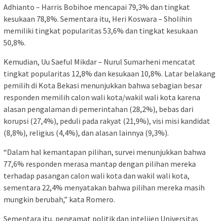
Adhianto – Harris Bobihoe mencapai 79,3% dan tingkat
kesukaan 78,8%. Sementara itu, Heri Koswara – Sholihin
memiliki tingkat popularitas 53,6% dan tingkat kesukaan
50,8%.
Kemudian, Uu Saeful Mikdar – Nurul Sumarheni mencatat
tingkat popularitas 12,8% dan kesukaan 10,8%. Latar belakang
pemilih di Kota Bekasi menunjukkan bahwa sebagian besar
responden memilih calon wali kota/wakil wali kota karena
alasan pengalaman di pemerintahan (28,2%), bebas dari
korupsi (27,4%), peduli pada rakyat (21,9%), visi misi kandidat
(8,8%), religius (4,4%), dan alasan lainnya (9,3%).
“Dalam hal kemantapan pilihan, survei menunjukkan bahwa
77,6% responden merasa mantap dengan pilihan mereka
terhadap pasangan calon wali kota dan wakil wali kota,
sementara 22,4% menyatakan bahwa pilihan mereka masih
mungkin berubah,” kata Romero.
Sementara itu, pengamat politik dan intelijen Universitas