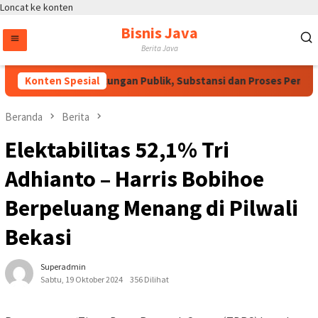
Loncat ke konten
Bisnis Java
Berita Java
U HAM Perlu Dukungan Publik, Substansi dan Proses Pembahasan
Konten Spesial
Beranda
Berita
Elektabilitas 52,1% Tri
Adhianto – Harris Bobihoe
Berpeluang Menang di Pilwali
Bekasi
Superadmin
Sabtu, 19 Oktober 2024
356 Dilihat