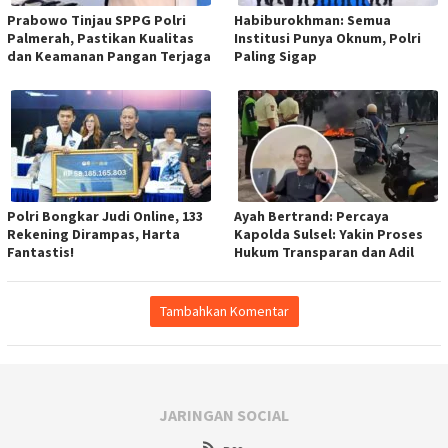
Prabowo Tinjau SPPG Polri
Habiburokhman: Semua
Palmerah, Pastikan Kualitas
Institusi Punya Oknum, Polri
dan Keamanan Pangan Terjaga
Paling Sigap
Polri Bongkar Judi Online, 133
Ayah Bertrand: Percaya
Rekening Dirampas, Harta
Kapolda Sulsel: Yakin Proses
Fantastis!
Hukum Transparan dan Adil
Tambahkan Komentar
JARINGAN SOCIAL