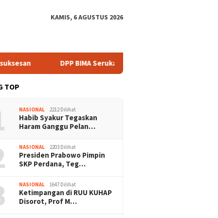
KAMIS, 6 AGUSTUS 2026
an
DPP BIMA Serukan Mitigasi Karhutla Harus Libatkan Ko
G TOP
1
NASIONAL
2212 Dilihat
Habib Syakur Tegaskan
Haram Ganggu Pelan…
2
NASIONAL
2203 Dilihat
Presiden Prabowo Pimpin
SKP Perdana, Teg…
3
NASIONAL
1647 Dilihat
Ketimpangan di RUU KUHAP
Disorot, Prof M…