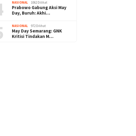
4
NASIONAL
1062 Dilihat
Prabowo Gabung Aksi May
Day, Buruh: Akhi…
5
NASIONAL
972 Dilihat
May Day Semarang: GNK
Kritisi Tindakan M…