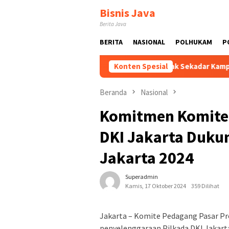
Loncat
Bisnis Java
ke
Berita Java
konten
BERITA
NASIONAL
POLHUKAM
P
erus Dikawal dan Dikembangkan
Konten Spesial
Tak Sekadar Kampung Biasa
Beranda
Nasional
Komitmen Komite 
DKI Jakarta Duku
Jakarta 2024
Superadmin
Kamis, 17 Oktober 2024
359 Dilihat
Jakarta – Komite Pedagang Pasar Pr
penyelenggaraan Pilkada DKI Jakart