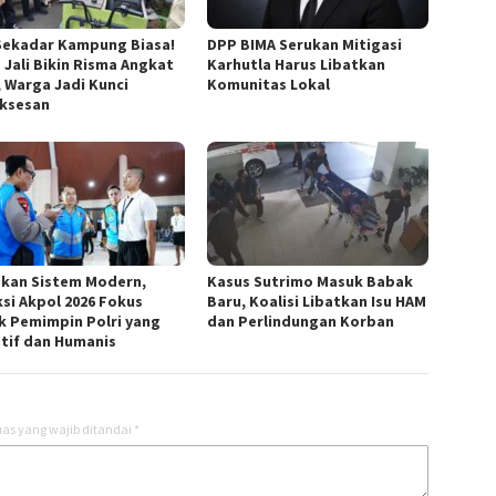
Sekadar Kampung Biasa!
DPP BIMA Serukan Mitigasi
 Jali Bikin Risma Angkat
Karhutla Harus Libatkan
, Warga Jadi Kunci
Komunitas Lokal
ksesan
kan Sistem Modern,
Kasus Sutrimo Masuk Babak
ksi Akpol 2026 Fokus
Baru, Koalisi Libatkan Isu HAM
k Pemimpin Polri yang
dan Perlindungan Korban
tif dan Humanis
as yang wajib ditandai
*