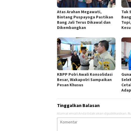
Atas Arahan Megawati,
Tak 
Bintang Puspayoga Pastikan
Bang
Bang Jali Terus Dikawal dan
Topi
Dikembangkan
Kesu
KBPP Polri Awali Konsolidasi
Guna
Besar, Wakapolri Sampaikan
Sele
Pesan Khusus
Ceta
Adap
Tinggalkan Balasan
Alamat email Anda tidak akan dipublikasikan.
Ru