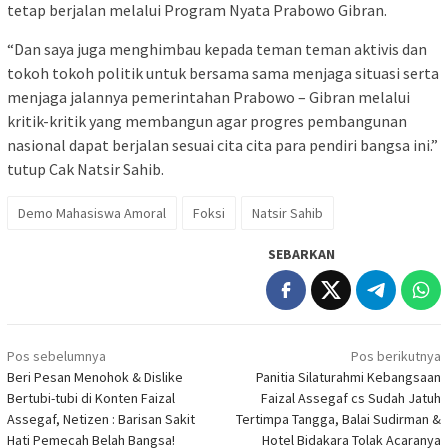
tetap berjalan melalui Program Nyata Prabowo Gibran.
“Dan saya juga menghimbau kepada teman teman aktivis dan
tokoh tokoh politik untuk bersama sama menjaga situasi serta
menjaga jalannya pemerintahan Prabowo – Gibran melalui
kritik-kritik yang membangun agar progres pembangunan
nasional dapat berjalan sesuai cita cita para pendiri bangsa ini.”
tutup Cak Natsir Sahib.
Demo Mahasiswa Amoral
Foksi
Natsir Sahib
SEBARKAN
Navigasi
Pos sebelumnya
Pos berikutnya
pos
Beri Pesan Menohok & Dislike
Panitia Silaturahmi Kebangsaan
Bertubi-tubi di Konten Faizal
Faizal Assegaf cs Sudah Jatuh
Assegaf, Netizen : Barisan Sakit
Tertimpa Tangga, Balai Sudirman &
Hati Pemecah Belah Bangsa!
Hotel Bidakara Tolak Acaranya