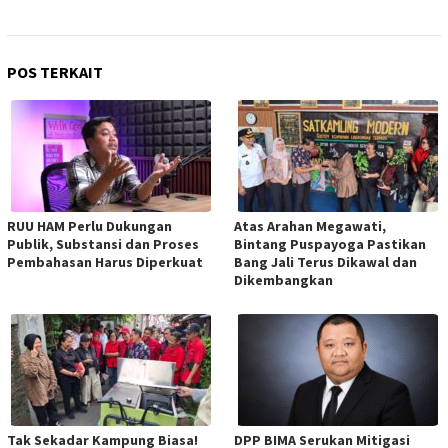
POS TERKAIT
RUU HAM Perlu Dukungan
Atas Arahan Megawati,
Publik, Substansi dan Proses
Bintang Puspayoga Pastikan
Pembahasan Harus Diperkuat
Bang Jali Terus Dikawal dan
Dikembangkan
Tak Sekadar Kampung Biasa!
DPP BIMA Serukan Mitigasi