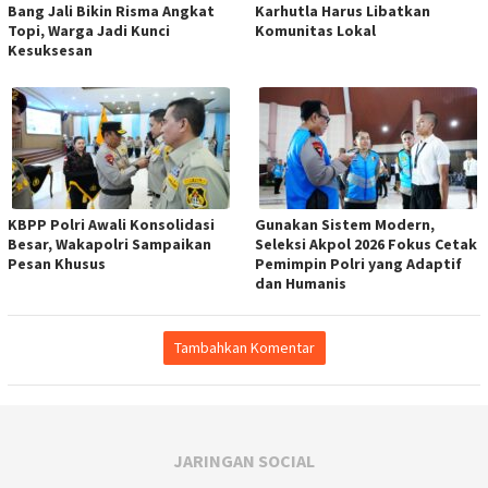
Bang Jali Bikin Risma Angkat
Karhutla Harus Libatkan
Topi, Warga Jadi Kunci
Komunitas Lokal
Kesuksesan
KBPP Polri Awali Konsolidasi
Gunakan Sistem Modern,
Besar, Wakapolri Sampaikan
Seleksi Akpol 2026 Fokus Cetak
Pesan Khusus
Pemimpin Polri yang Adaptif
dan Humanis
Tambahkan Komentar
JARINGAN SOCIAL