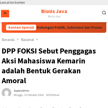
Loncat ke konten
Bisnis Java
Berita Java
RUU HAM Perlu Dukungan Publik, Substansi dan Proses Pemba
Konten Spesial
Beranda
Nasional
DPP FOKSI Sebut Penggagas
Aksi Mahasiswa Kemarin
adalah Bentuk Gerakan
Amoral
Superadmin
Minggu, 13 Oktober 2024
439 Dilihat