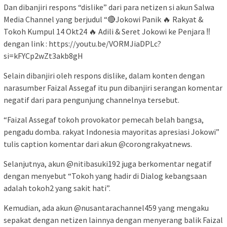
Dan dibanjiri respons “dislike” dari para netizen si akun Salwa
Media Channel yang berjudul “🔴Jokowi Panik 🔥 Rakyat &
Tokoh Kumpul 14 Okt24 🔥 Adili & Seret Jokowi ke Penjara ‼️
dengan link : https://youtu.be/VORMJiaDPLc?
si=kFYCp2wZt3akb8gH
Selain dibanjiri oleh respons dislike, dalam konten dengan
narasumber Faizal Assegaf itu pun dibanjiri serangan komentar
negatif dari para pengunjung channelnya tersebut.
“Faizal Assegaf tokoh provokator pemecah belah bangsa,
pengadu domba. rakyat Indonesia mayoritas apresiasi Jokowi”
tulis caption komentar dari akun @corongrakyatnews.
Selanjutnya, akun @nitibasuki192 juga berkomentar negatif
dengan menyebut “Tokoh yang hadir di Dialog kebangsaan
adalah tokoh2 yang sakit hati”.
Kemudian, ada akun @nusantarachannel459 yang mengaku
sepakat dengan netizen lainnya dengan menyerang balik Faizal