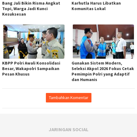
Bang Jali Bikin Risma Angkat
Karhutla Harus Libatkan
Topi, Warga Jadi Kunci
Komunitas Lokal
Kesuksesan
KBPP Polri Awali Konsolidasi
Gunakan Sistem Modern,
Besar, Wakapolri Sampaikan
Seleksi Akpol 2026 Fokus Cetak
Pesan Khusus
Pemimpin Polri yang Adaptif
dan Humanis
Tambahkan Komentar
JARINGAN SOCIAL