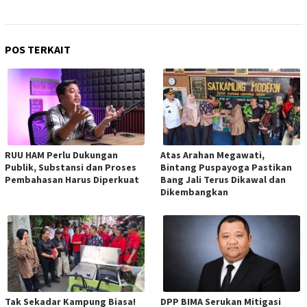
POS TERKAIT
RUU HAM Perlu Dukungan
Atas Arahan Megawati,
Publik, Substansi dan Proses
Bintang Puspayoga Pastikan
Pembahasan Harus Diperkuat
Bang Jali Terus Dikawal dan
Dikembangkan
Tak Sekadar Kampung Biasa!
DPP BIMA Serukan Mitigasi