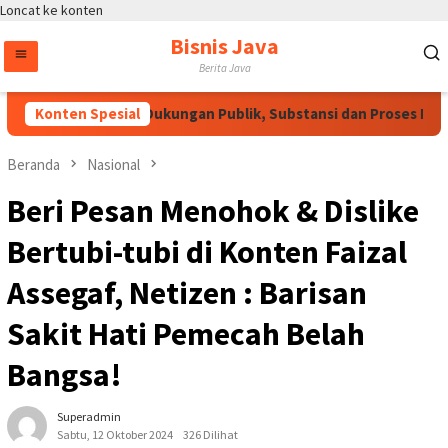
Loncat ke konten
Bisnis Java
Berita Java
RUU HAM Perlu Dukungan Publik, Substansi dan Proses Pembah
Konten Spesial
Beranda
Nasional
Beri Pesan Menohok & Dislike
Bertubi-tubi di Konten Faizal
Assegaf, Netizen : Barisan
Sakit Hati Pemecah Belah
Bangsa!
Superadmin
Sabtu, 12 Oktober 2024
326 Dilihat