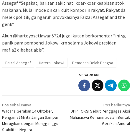
Assegaf “Sepakat, barisan sakit hati koar-koar keabisan stok
makanan. Mulai mode on cari duit komporin rakyat. Rakyat da
melek politik, ga ngaruh provokasinya Faizal Assegaf and the
genk”.
Akun @hartoyosetiawan5724 juga ikutan berkomentar “ini yg
panik para pembenci Jokowi krn selama Jokowi presiden
mafia2 dibabat abis”.
Faizal Assegaf
Haters Jokowi
Pemecah Belah Bangsa
SEBARKAN
Navigasi
Pos sebelumnya
Pos berikutnya
pos
Wacana Gerakan 14 Oktober,
DPP FOKSI Sebut Penggagas Aksi
Pengamat Minta Jangan Sampai
Mahasiswa Kemarin adalah Bentuk
Merugikan dengan Mengganggu
Gerakan Amoral
Stabilitas Negara