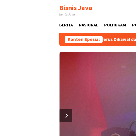
Loncat
Bisnis Java
ke
Berita Java
konten
BERITA
NASIONAL
POLHUKAM
P
, Bintang Puspayoga Pastikan Bang Jali Terus Dikawal dan Dike
Konten Spesial