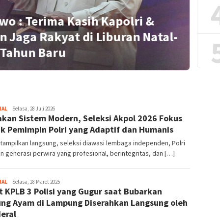
wo : Terima Kasih Kapolri &
n Jaga Rakyat di Liburan Natal-
S
Tahun Baru
NAL
Redaktur
Selasa, 28 Juli 2026
kan Sistem Modern, Seleksi Akpol 2026 Fokus
k Pemimpin Polri yang Adaptif dan Humanis
ditampilkan langsung, seleksi diawasi lembaga independen, Polri
n generasi perwira yang profesional, berintegritas, dan […]
NAL
Redaktur
Selasa, 18 Maret 2025
t KPLB 3 Polisi yang Gugur saat Bubarkan
ng Ayam di Lampung Diserahkan Langsung oleh
eral