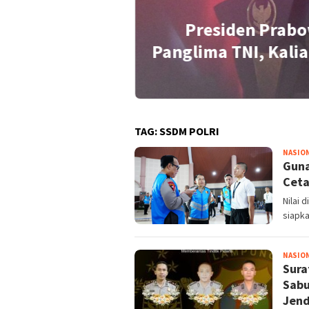
Presiden Prabo
idensial Soal
Panglima TNI, Kalia
TAG:
SSDM POLRI
NASIO
Guna
Ceta
Nilai 
siapka
NASIO
Sura
Sabu
Jend