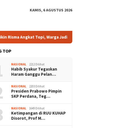
KAMIS, 6 AGUSTUS 2026
ma Angkat Topi, Warga Jadi Kunci Kesuksesan
DPP BIMA Se
G TOP
1
NASIONAL
2212 Dilihat
Habib Syakur Tegaskan
Haram Ganggu Pelan…
2
NASIONAL
2203 Dilihat
Presiden Prabowo Pimpin
SKP Perdana, Teg…
3
NASIONAL
1649 Dilihat
Ketimpangan di RUU KUHAP
Disorot, Prof M…