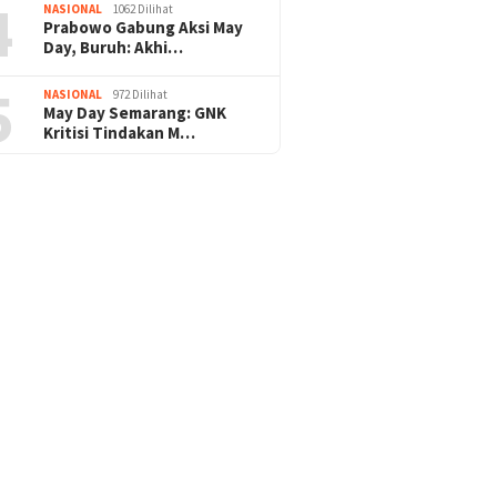
4
NASIONAL
1062 Dilihat
Prabowo Gabung Aksi May
Pengamanan Natal & Mudik Nataru Be
Day, Buruh: Akhi…
ukses, Umat Kristiani Apresiasi : Teri
5
NASIONAL
972 Dilihat
Polri
May Day Semarang: GNK
Kritisi Tindakan M…