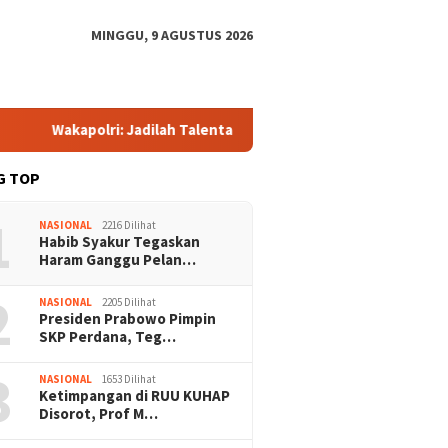
MINGGU, 9 AGUSTUS 2026
Wakapolri: Jadilah Talenta Digital, Bukan Sekadar Penonton di E
G TOP
1
NASIONAL
2216 Dilihat
Habib Syakur Tegaskan
Haram Ganggu Pelan…
2
NASIONAL
2205 Dilihat
Presiden Prabowo Pimpin
SKP Perdana, Teg…
3
NASIONAL
1653 Dilihat
Ketimpangan di RUU KUHAP
Disorot, Prof M…