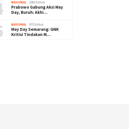
4
NASIONAL
1065 Dilihat
Prabowo Gabung Aksi May
Pengamanan Natal & Mudik Nataru Be
Day, Buruh: Akhi…
ukses, Umat Kristiani Apresiasi : Teri
5
NASIONAL
975 Dilihat
Polri
May Day Semarang: GNK
Kritisi Tindakan M…