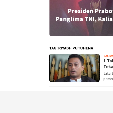
Presiden Prabo
idensial Soal
Panglima TNI, Kalia
TAG:
RIYADH PUTUHENA
NASIO
1 Ta
Teka
Jakart
pemer