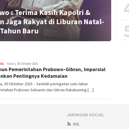
wo : Terima Kasih Kapolri &
n Jaga Rakyat di Liburan Natal-
S
Tahun Baru
NAL
Redaktur
Kamis, 30 Oktober 2025
hun Pemerintahan Prabowo–Gibran, Imparsial
nkan Pentingnya Kedamaian
a, 30 Oktober 2025 – Setelah peringatan satu tahun
intahan Prabowo Subianto dan Gibran Rakabuming […]
JARINGAN SOCIAL
RSS