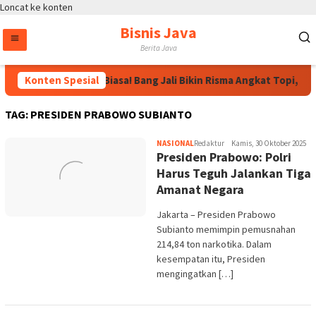
Loncat ke konten
Bisnis Java
Berita Java
 Sekadar Kampung Biasa! Bang Jali Bikin Risma Angkat Topi, Warg
Konten Spesial
TAG:
PRESIDEN PRABOWO SUBIANTO
NASIONAL
Redaktur
Kamis, 30 Oktober 2025
Presiden Prabowo: Polri
Harus Teguh Jalankan Tiga
Amanat Negara
Jakarta – Presiden Prabowo
Subianto memimpin pemusnahan
214,84 ton narkotika. Dalam
kesempatan itu, Presiden
mengingatkan […]