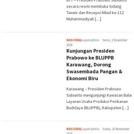
NTT – Presiden Prabowo Subianto
secara resmi membuka Sidang
Tanwir dan Resepsi Milad ke-112
Muhammadiyah […]
NASIONAL
superadmin
Senin, 2 Desember
2024
Kunjungan Presiden
Prabowo ke BLUPPB
Karawang, Dorong
Swasembada Pangan &
Ekonomi Biru
Karawang – Presiden Prabowo
Subianto mengunjungi Kawasan Balai
Layanan Usaha Produksi Perikanan
Budidaya (BLUPPB), Kabupaten […]
NASIONAL
superadmin
Sabtu, 16 November
2024