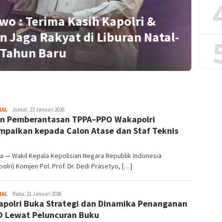
wo : Terima Kasih Kapolri &
n Jaga Rakyat di Liburan Natal-
S
Tahun Baru
NAL
Redaktur
Jumat, 23 Januari 2026
n Pemberantasan TPPA–PPO Wakapolri
mpaikan kepada Calon Atase dan Staf Teknis
a — Wakil Kepala Kepolisian Negara Republik Indonesia
olri) Komjen Pol. Prof. Dr. Dedi Prasetyo, […]
NAL
Redaktur
Rabu, 21 Januari 2026
polri Buka Strategi dan Dinamika Penanganan
 Lewat Peluncuran Buku