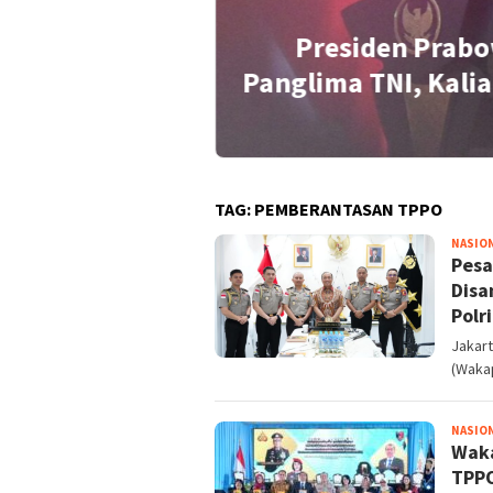
Presiden Prabo
idensial Soal
Panglima TNI, Kalia
TAG:
PEMBERANTASAN TPPO
NASIO
Pesa
Disa
Polri
Jakart
(Wakap
NASIO
Waka
TPPO