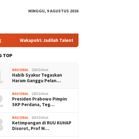
MINGGU, 9 AGUSTUS 2026
Wakapolri: Jadilah Talenta Digital, Bukan Sekadar Penonton d
G TOP
1
NASIONAL
2216 Dilihat
Habib Syakur Tegaskan
Haram Ganggu Pelan…
2
NASIONAL
2205 Dilihat
Presiden Prabowo Pimpin
SKP Perdana, Teg…
3
NASIONAL
1653 Dilihat
Ketimpangan di RUU KUHAP
Disorot, Prof M…