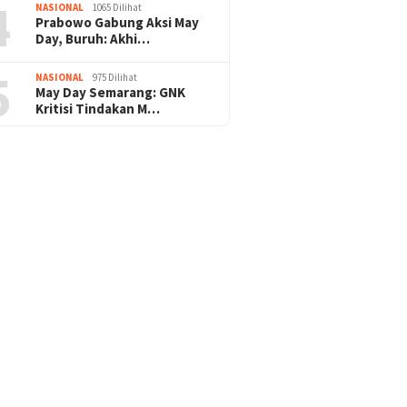
4
NASIONAL
1065 Dilihat
Prabowo Gabung Aksi May
Pengamanan Natal & Mudik Nataru Be
Day, Buruh: Akhi…
ukses, Umat Kristiani Apresiasi : Teri
5
NASIONAL
975 Dilihat
Polri
May Day Semarang: GNK
Kritisi Tindakan M…