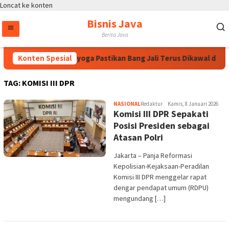
Loncat ke konten
Bisnis Java
Berita Java
wati, Bintang Puspayoga Pastikan Bang Jali Terus Dikawal dan
Konten Spesial
TAG:
KOMISI III DPR
NASIONAL
Redaktur
Kamis, 8 Januari 2026
Komisi III DPR Sepakati
Posisi Presiden sebagai
Atasan Polri
Jakarta – Panja Reformasi
Kepolisian-Kejaksaan-Peradilan
Komisi III DPR menggelar rapat
dengar pendapat umum (RDPU)
mengundang […]