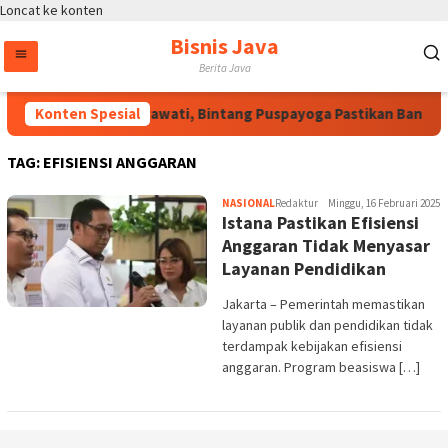
Loncat ke konten
Bisnis Java
Berita Java
Atas Arahan Megawati, Bintang Puspayoga Pastikan Bang Ja
Konten Spesial
TAG:
EFISIENSI ANGGARAN
NASIONAL
Redaktur
Minggu, 16 Februari 2025
Istana Pastikan Efisiensi
Anggaran Tidak Menyasar
Layanan Pendidikan
Jakarta – Pemerintah memastikan
layanan publik dan pendidikan tidak
terdampak kebijakan efisiensi
anggaran. Program beasiswa […]