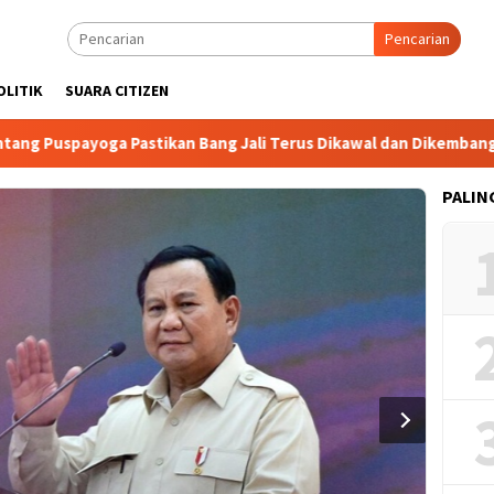
Pencarian
OLITIK
SUARA CITIZEN
uspayoga Pastikan Bang Jali Terus Dikawal dan Dikembangkan
PALIN