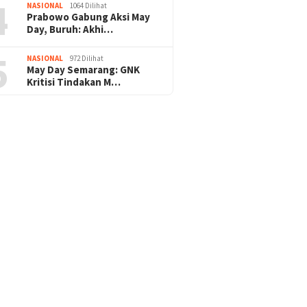
4
NASIONAL
1064 Dilihat
Prabowo Gabung Aksi May
Pengamanan Natal & Mudik Nataru Be
Day, Buruh: Akhi…
ukses, Umat Kristiani Apresiasi : Teri
5
NASIONAL
972 Dilihat
Polri
May Day Semarang: GNK
Kritisi Tindakan M…