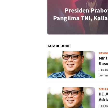
Presiden Prabo
idensial Soal
Panglima TNI, Kalia
TAG:
DE JURE
NASIO
Mint
Kasu
JAKART
penan
BERITA
DE J
Adri
JAKAR