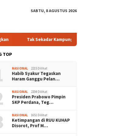
SABTU, 8 AGUSTUS 2026
Tak Sekadar Kampung Biasa! Bang Jali Bikin Risma Angkat T
G TOP
1
NASIONAL
2215 Dilihat
Habib Syakur Tegaskan
Haram Ganggu Pelan…
2
NASIONAL
2204 Dilihat
Presiden Prabowo Pimpin
SKP Perdana, Teg…
3
NASIONAL
1651 Dilihat
Ketimpangan di RUU KUHAP
Disorot, Prof M…