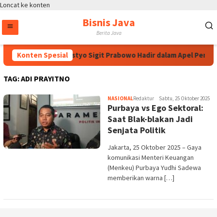
Loncat ke konten
Bisnis Java
Berita Java
Kapolri Jenderal Listyo Sigit Prabowo Hadir dalam Apel Pembu
Konten Spesial
TAG:
ADI PRAYITNO
NASIONAL
Redaktur
Sabtu, 25 Oktober 2025
Purbaya vs Ego Sektoral:
Saat Blak-blakan Jadi
Senjata Politik
Jakarta, 25 Oktober 2025 – Gaya
komunikasi Menteri Keuangan
(Menkeu) Purbaya Yudhi Sadewa
memberikan warna […]