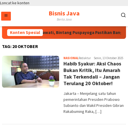
Loncat ke konten
Bisnis Java
Berita Java
Atas Arahan Megawati, Bintang Puspayoga Pastikan Bang Jal
Konten Spesial
TAG:
20 OKTOBER
NASIONAL
Redaktur
Senin, 13 Oktober 2025
Habib Syakur: Aksi Chaos
Bukan Kritik, Itu Amarah
Tak Terkendali – Jangan
Terulang 20 Oktober!
Jakarta – Menjelang satu tahun
pemerintahan Presiden Prabowo
Subianto dan Wakil Presiden Gibran
Rakabuming Raka, […]