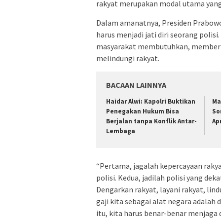
rakyat merupakan modal utama yang h
Dalam amanatnya, Presiden Prabow
harus menjadi jati diri seorang polis
masyarakat membutuhkan, memberika
melindungi rakyat.
BACAAN LAINNYA
Haidar Alwi: Kapolri Buktikan
Ma
Penegakan Hukum Bisa
So
Berjalan tanpa Konflik Antar-
Ap
Lembaga
“Pertama, jagalah kepercayaan rakya
polisi. Kedua, jadilah polisi yang d
Dengarkan rakyat, layani rakyat, lin
gaji kita sebagai alat negara adalah 
itu, kita harus benar-benar menjaga d