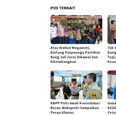
POS TERKAIT
Atas Arahan Megawati,
Tak 
Bintang Puspayoga Pastikan
Bang
Bang Jali Terus Dikawal dan
Topi
Dikembangkan
Kesu
KBPP Polri Awali Konsolidasi
Guna
Besar, Wakapolri Sampaikan
Sele
Pesan Khusus
Ceta