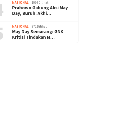
4
NASIONAL
1064 Dilihat
Prabowo Gabung Aksi May
Day, Buruh: Akhi…
5
NASIONAL
972 Dilihat
May Day Semarang: GNK
Kritisi Tindakan M…