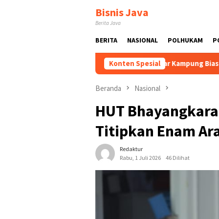
Loncat
Bisnis Java
ke
Berita Java
konten
BERITA
NASIONAL
POLHUKAM
P
n Dikembangkan
Tak Sekadar Kampung Biasa! Bang Jali Bik
Konten Spesial
Beranda
Nasional
HUT Bhayangkara
Titipkan Enam Ara
Redaktur
Rabu, 1 Juli 2026
46 Dilihat