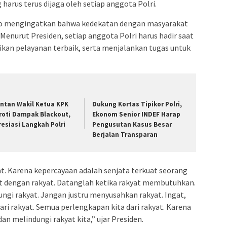
arus terus dijaga oleh setiap anggota Polri.
o mengingatkan bahwa kedekatan dengan masyarakat
i. Menurut Presiden, setiap anggota Polri harus hadir saat
n pelayanan terbaik, serta menjalankan tugas untuk
ntan Wakil Ketua KPK
Dukung Kortas Tipikor Polri,
roti Dampak Blackout,
Ekonom Senior INDEF Harap
resiasi Langkah Polri
Pengusutan Kasus Besar
Berjalan Transparan
t. Karena kepercayaan adalah senjata terkuat seorang
ekat dengan rakyat. Datanglah ketika rakyat membutuhkan.
dungi rakyat. Jangan justru menyusahkan rakyat. Ingat,
dari rakyat. Semua perlengkapan kita dari rakyat. Karena
an melindungi rakyat kita,” ujar Presiden.