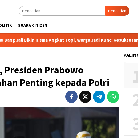
Pencarian
OLITIK
SUARA CITIZEN
in Risma Angkat Topi, Warga Jadi Kunci Kesuksesan
DPP B
PALIN
, Presiden Prabowo
han Penting kepada Polri