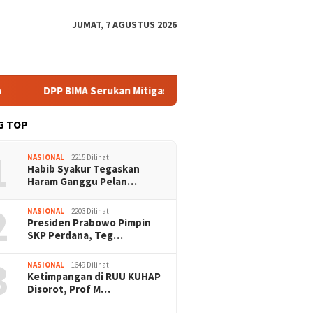
JUMAT, 7 AGUSTUS 2026
IMA Serukan Mitigasi Karhutla Harus Libatkan Komunitas Lokal
G TOP
1
NASIONAL
2215 Dilihat
Habib Syakur Tegaskan
Haram Ganggu Pelan…
2
NASIONAL
2203 Dilihat
Presiden Prabowo Pimpin
SKP Perdana, Teg…
3
NASIONAL
1649 Dilihat
Ketimpangan di RUU KUHAP
Disorot, Prof M…