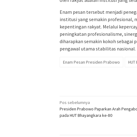
oleh rakyat adalah institusi yang sel
Enam pesan tersebut menjadi peneg
institusi yang semakin profesional, 
kepentingan rakyat. Melalui keperca
peningkatan profesionalisme, sinerg
diharapkan semakin kokoh sebagai p
pengawal utama stabilitas nasional.
Enam Pesan Presiden Prabowo
HUT 
Navigasi
Pos sebelumnya
Presiden Prabowo Paparkan Arah Pengabdi
pos
pada HUT Bhayangkara ke-80