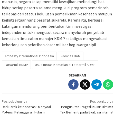
manusia, negara tetap memiliki kewajiban melindungi hak
hidup setiap peserta selama mengikuti program pemerintah,
terlepas dari status kelulusan pemeriksaan kesehatan maupun
keikutsertaan yang bersifat sukarela. Karena itu, berbagai
kalangan mendorong pembentukan tim investigasi
independen untuk mengusut secara menyeluruh penyebab
kematian lima calon manajer KDMP sekaligus mengevaluasi
keberlanjutan pelatihan dasar militer bagi warga sipil.
Amnesty International Indonesia
Komnas HAM
Latsarmil KDMP
Usut Tuntas Kematian di Latsarmil KDMP
SEBARKAN
Navigasi
Pos sebelumnya
Pos berikutnya
pos
Dari Barak ke Koperasi: Menyoal
Pengusutan Tragedi KDMP Diminta
Potensi Pelanggaran Hukum
Tak Berhenti pada Evaluasi Internal