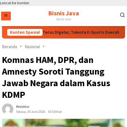
Loncat ke konten
Bisnis Java
Berita Java
apolri Cup 2026 Terus Digelar, Talenta E-Sports Daerah Butuh P
Konten Spesial
Beranda
Nasional
Komnas HAM, DPR, dan
Amnesty Soroti Tanggung
Jawab Negara dalam Kasus
KDMP
Redaktur
Selasa, 30 Juni 2026
53 Dilihat