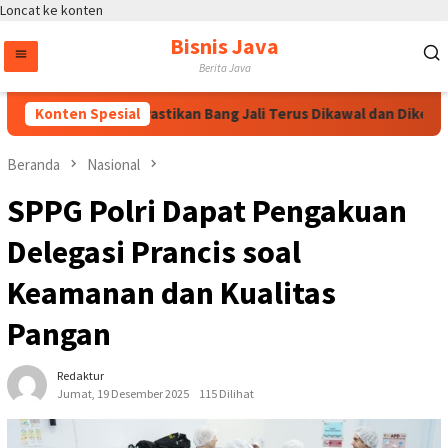
Loncat ke konten
Bisnis Java
Berita Java
ng Puspayoga Pastikan Bang Jali Terus Dikawal dan Dikembangk
Konten Spesial
Beranda
Nasional
SPPG Polri Dapat Pengakuan
Delegasi Prancis soal
Keamanan dan Kualitas
Pangan
Redaktur
Jumat, 19 Desember 2025
115 Dilihat