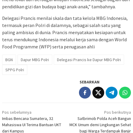
pendidikan gizi dan budaya bagi anak-anak,” tambahnya.
Delegasi Prancis menilai skala dan tata kelola MBG Indonesia,
termasuk peran Polri di dalamnya, sebagai salah satu yang
paling ambisius di dunia. Prancis menyatakan kesiapan untuk
terus mendukung Indonesia melalui kerja sama dengan World
Food Programme (WFP) serta penugasan ahli
BGN
Dapur MBG Polri
Delegasi Prancis ke Dapur MBG Polri
SPPG Polri
SEBARKAN
Navigasi
Pos sebelumnya
Pos berikutnya
pos
Imbas Bencana Sumatera, 32
Satbrimob Polda Aceh Bangun
Mahasiswa UI Terima Bantuan UKT
MCK Umum demi Lingkungan Sehat
dari Kampus
bagi Warga Terdampak Banjir