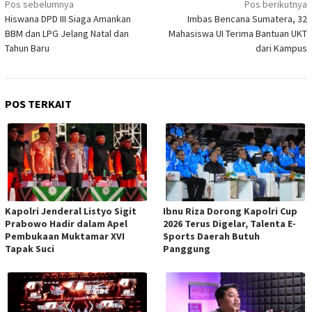
Pos sebelumnya
Pos berikutnya
pos
Hiswana DPD III Siaga Amankan
Imbas Bencana Sumatera, 32
BBM dan LPG Jelang Natal dan
Mahasiswa UI Terima Bantuan UKT
Tahun Baru
dari Kampus
POS TERKAIT
Kapolri Jenderal Listyo Sigit
Ibnu Riza Dorong Kapolri Cup
Prabowo Hadir dalam Apel
2026 Terus Digelar, Talenta E-
Pembukaan Muktamar XVI
Sports Daerah Butuh
Tapak Suci
Panggung