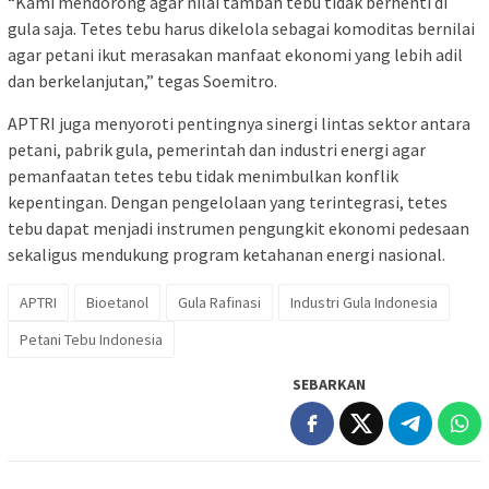
“Kami mendorong agar nilai tambah tebu tidak berhenti di
gula saja. Tetes tebu harus dikelola sebagai komoditas bernilai
agar petani ikut merasakan manfaat ekonomi yang lebih adil
dan berkelanjutan,” tegas Soemitro.
APTRI juga menyoroti pentingnya sinergi lintas sektor antara
petani, pabrik gula, pemerintah dan industri energi agar
pemanfaatan tetes tebu tidak menimbulkan konflik
kepentingan. Dengan pengelolaan yang terintegrasi, tetes
tebu dapat menjadi instrumen pengungkit ekonomi pedesaan
sekaligus mendukung program ketahanan energi nasional.
APTRI
Bioetanol
Gula Rafinasi
Industri Gula Indonesia
Petani Tebu Indonesia
SEBARKAN
Navigasi