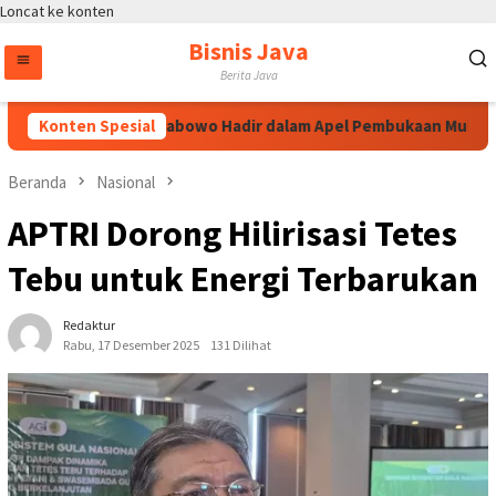
Loncat ke konten
Bisnis Java
Berita Java
ral Listyo Sigit Prabowo Hadir dalam Apel Pembukaan Muktamar X
Konten Spesial
Beranda
Nasional
APTRI Dorong Hilirisasi Tetes
Tebu untuk Energi Terbarukan
Redaktur
Rabu, 17 Desember 2025
131 Dilihat