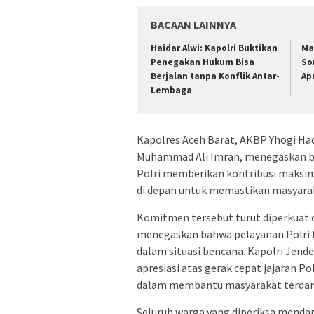
BACAAN LAINNYA
Haidar Alwi: Kapolri Buktikan
Ma
Penegakan Hukum Bisa
So
Berjalan tanpa Konflik Antar-
Ap
Lembaga
Kapolres Aceh Barat, AKBP Yhogi Had
Muhammad Ali Imran, menegaskan ba
Polri memberikan kontribusi maksim
di depan untuk memastikan masyara
Komitmen tersebut turut diperkuat o
menegaskan bahwa pelayanan Polri k
dalam situasi bencana. Kapolri Jend
apresiasi atas gerak cepat jajaran Po
dalam membantu masyarakat terdam
Seluruh warga yang diperiksa menda