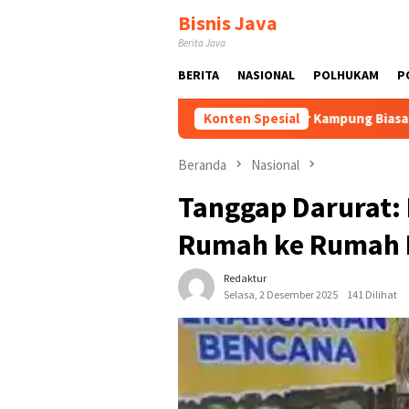
Loncat
Bisnis Java
ke
Berita Java
konten
BERITA
NASIONAL
POLHUKAM
P
 Dikembangkan
Tak Sekadar Kampung Biasa! Bang Jali Biki
Konten Spesial
Beranda
Nasional
Tanggap Darurat: 
Rumah ke Rumah B
Redaktur
Selasa, 2 Desember 2025
141 Dilihat