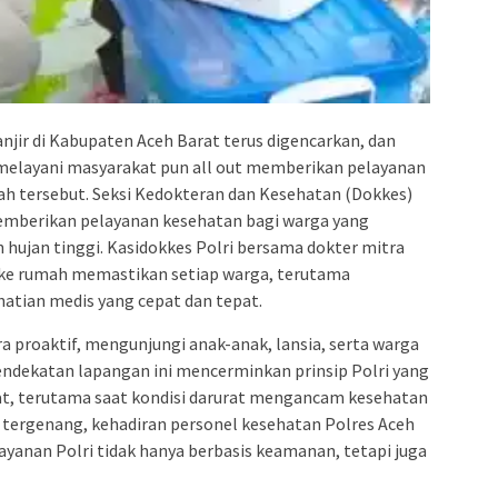
jir di Kabupaten Aceh Barat terus digencarkan, dan
 melayani masyarakat pun all out memberikan pelayanan
yah tersebut. Seksi Kedokteran dan Kesehatan (Dokkes)
emberikan pelayanan kesehatan bagi warga yang
 hujan tinggi. Kasidokkes Polri bersama dokter mitra
h ke rumah memastikan setiap warga, terutama
tian medis yang cepat dan tepat.
a proaktif, mengunjungi anak-anak, lansia, serta warga
endekatan lapangan ini mencerminkan prinsip Polri yang
kat, terutama saat kondisi darurat mengancam kesehatan
h tergenang, kehadiran personel kesehatan Polres Aceh
ayanan Polri tidak hanya berbasis keamanan, tetapi juga