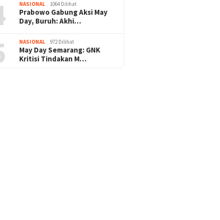
4
NASIONAL
1064 Dilihat
Prabowo Gabung Aksi May
Day, Buruh: Akhi…
5
NASIONAL
972 Dilihat
May Day Semarang: GNK
Kritisi Tindakan M…