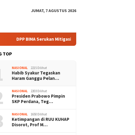
JUMAT, 7 AGUSTUS 2026
MA Serukan Mitigasi Karhutla Harus Libatkan Komunitas Lokal
G TOP
1
NASIONAL
2215 Dilihat
Habib Syakur Tegaskan
Haram Ganggu Pelan…
2
NASIONAL
2203 Dilihat
Presiden Prabowo Pimpin
SKP Perdana, Teg…
3
NASIONAL
1650 Dilihat
Ketimpangan di RUU KUHAP
Disorot, Prof M…