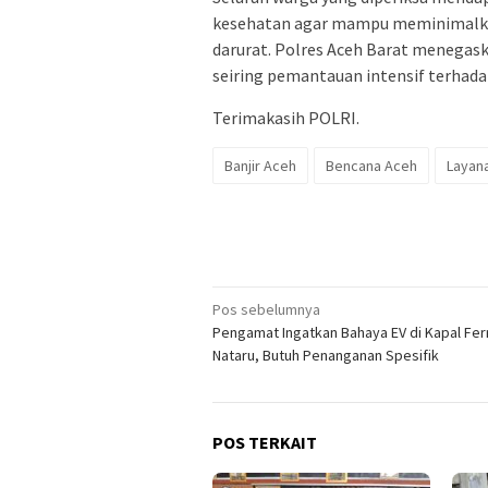
kesehatan agar mampu meminimalkan 
darurat. Polres Aceh Barat menegask
seiring pemantauan intensif terhad
Terimakasih POLRI.
Banjir Aceh
Bencana Aceh
Layan
Navigasi
Pos sebelumnya
Pengamat Ingatkan Bahaya EV di Kapal Fer
pos
Nataru, Butuh Penanganan Spesifik
POS TERKAIT