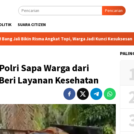
Pencarian
OLITIK
SUARA CITIZEN
n Risma Angkat Topi, Warga Jadi Kunci Kesuksesan
DPP BI
PALIN
Polri Sapa Warga dari
eri Layanan Kesehatan