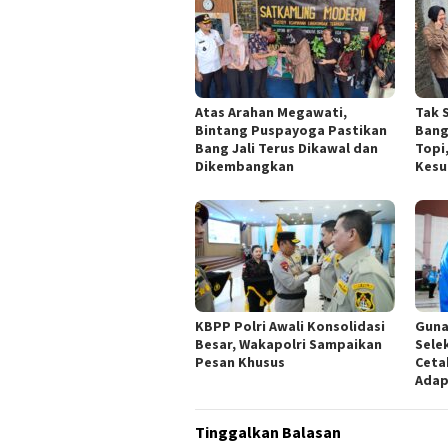
Atas Arahan Megawati,
Tak 
Bintang Puspayoga Pastikan
Bang
Bang Jali Terus Dikawal dan
Topi
Dikembangkan
Kesu
KBPP Polri Awali Konsolidasi
Guna
Besar, Wakapolri Sampaikan
Sele
Pesan Khusus
Ceta
Adap
Tinggalkan Balasan