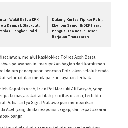
ntan Wakil Ketua KPK
Dukung Kortas Tipikor Polri,
roti Dampak Blackout,
Ekonom Senior INDEF Harap
resiasi Langkah Polri
Pengusutan Kasus Besar
Berjalan Transparan
isetiawan, melalui Kasidokkes Polres Aceh Barat
hwa pelayanan ini merupakan bagian dari komitmen
al dalam penanganan bencana.Polri akan selalu berada
kat selamat dan mendapatkan layanan terbaik.
leh Kapolda Aceh, Irjen Pol Marzuki Ali Basyah, yang
epada masyarakat adalah prioritas utama, terlebih
eral Polisi Listyo Sigit Prabowo pun memberikan
lda Aceh yang dinilai responsif, sigap, dan tepat sasaran
pak banjir.
patkan obat-obatan sesuai kebutuhan serta edukasi