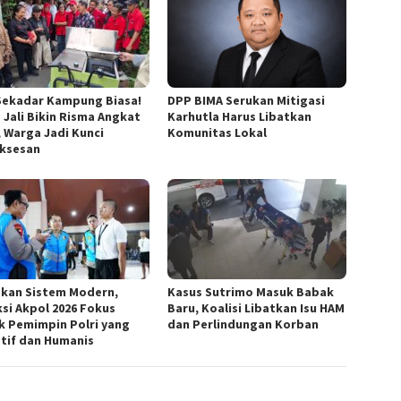
Sekadar Kampung Biasa!
DPP BIMA Serukan Mitigasi
 Jali Bikin Risma Angkat
Karhutla Harus Libatkan
, Warga Jadi Kunci
Komunitas Lokal
ksesan
kan Sistem Modern,
Kasus Sutrimo Masuk Babak
ksi Akpol 2026 Fokus
Baru, Koalisi Libatkan Isu HAM
k Pemimpin Polri yang
dan Perlindungan Korban
tif dan Humanis