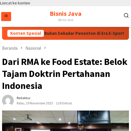
Loncat ke konten
Bisnis Java
Berita Java
Talenta Digital, Bukan Sekadar Penonton di Era E-Sports
Konten Spesial
Beranda
Nasional
Dari RMA ke Food Estate: Belok
Tajam Doktrin Pertahanan
Indonesia
Redaktur
Rabu, 19 November 2025
119 Dilihat