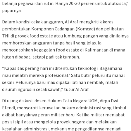
belanja pegawai dan rutin. Hanya 20-30 persen untuk alutsista,”
paparnya.
Dalam kondisi cekak anggaran, Al Araf mengkritik keras
pembentukan Komponen Cadangan (Komcad) dan pelibatan
TNI di proyek food estate atau lumbung pangan yang dinilainya
memboroskan anggaran tanpa hasil yang jelas. Ia
mencontohkan kegagalan food estate di Kalimantan di mana
hutan dibabat, tetapi padi tak tumbuh.
”Kapasitas perang hari ini ditentukan teknologi. Bagaimana
mau melatih mereka profesional? Satu butir peluru itu mahal
sekali. Pelurunya baru mau dipakai latihan nembak, malah
disuruh ngurusin cetak sawah,” tutur Al Araf.
Di ujung diskusi, dosen Hukum Tata Negara UGM, Virga Dwi
Efendi, menyoroti keruwetan hukum administrasi yang timbul
akibat banyaknya peran militer baru. Ketika militer menjabat
posisi sipil atau mengelola proyek negara dan melakukan
kesalahan administrasi, mekanisme pengadilannya menjadi