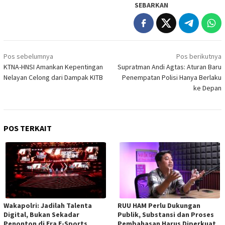
SEBARKAN
Navigasi
Pos sebelumnya
Pos berikutnya
pos
KTNA-HNSI Amankan Kepentingan
Supratman Andi Agtas: Aturan Baru
Nelayan Celong dari Dampak KITB
Penempatan Polisi Hanya Berlaku
ke Depan
POS TERKAIT
Wakapolri: Jadilah Talenta
RUU HAM Perlu Dukungan
Digital, Bukan Sekadar
Publik, Substansi dan Proses
Penonton di Era E-Sports
Pembahasan Harus Diperkuat