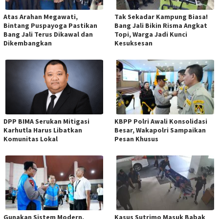
Atas Arahan Megawati,
Tak Sekadar Kampung Biasa!
Bintang Puspayoga Pastikan
Bang Jali Bikin Risma Angkat
Bang Jali Terus Dikawal dan
Topi, Warga Jadi Kunci
Dikembangkan
Kesuksesan
DPP BIMA Serukan Mitigasi
KBPP Polri Awali Konsolidasi
Karhutla Harus Libatkan
Besar, Wakapolri Sampaikan
Komunitas Lokal
Pesan Khusus
Gunakan Sistem Modern,
Kasus Sutrimo Masuk Babak