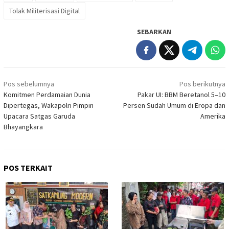
Tolak Militerisasi Digital
SEBARKAN
Navigasi
Pos sebelumnya
Pos berikutnya
pos
Komitmen Perdamaian Dunia
Pakar UI: BBM Beretanol 5–10
Dipertegas, Wakapolri Pimpin
Persen Sudah Umum di Eropa dan
Upacara Satgas Garuda
Amerika
Bhayangkara
POS TERKAIT