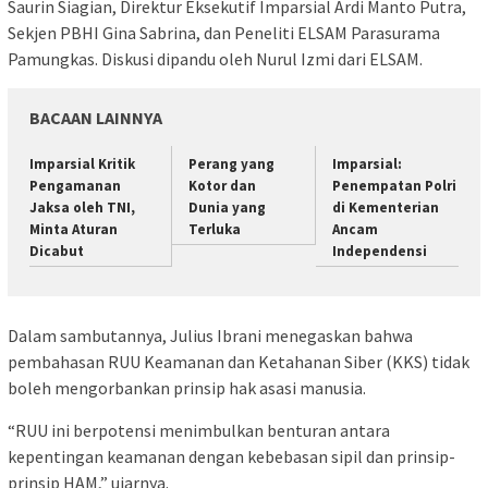
Saurin Siagian, Direktur Eksekutif Imparsial Ardi Manto Putra,
Sekjen PBHI Gina Sabrina, dan Peneliti ELSAM Parasurama
Pamungkas. Diskusi dipandu oleh Nurul Izmi dari ELSAM.
BACAAN LAINNYA
Imparsial Kritik
Perang yang
Imparsial:
Pengamanan
Kotor dan
Penempatan Polri
Jaksa oleh TNI,
Dunia yang
di Kementerian
Minta Aturan
Terluka
Ancam
Dicabut
Independensi
Dalam sambutannya, Julius Ibrani menegaskan bahwa
pembahasan RUU Keamanan dan Ketahanan Siber (KKS) tidak
boleh mengorbankan prinsip hak asasi manusia.
“RUU ini berpotensi menimbulkan benturan antara
kepentingan keamanan dengan kebebasan sipil dan prinsip-
prinsip HAM,” ujarnya.