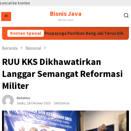
Loncat ke konten
Bisnis Java
Berita Java
awati, Bintang Puspayoga Pastikan Bang Jali Terus Dikawal da
Konten Spesial
Beranda
Nasional
RUU KKS Dikhawatirkan
Langgar Semangat Reformasi
Militer
Redaktur
Sabtu, 18 Oktober 2025
168 Dilihat