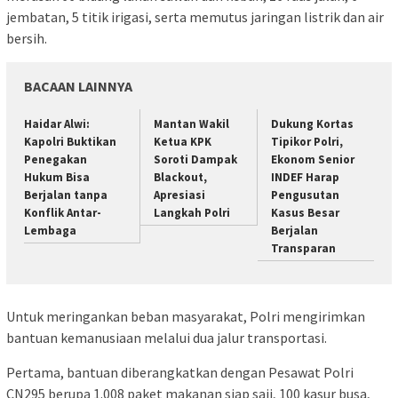
jembatan, 5 titik irigasi, serta memutus jaringan listrik dan air
bersih.
BACAAN LAINNYA
Haidar Alwi:
Mantan Wakil
Dukung Kortas
Kapolri Buktikan
Ketua KPK
Tipikor Polri,
Penegakan
Soroti Dampak
Ekonom Senior
Hukum Bisa
Blackout,
INDEF Harap
Berjalan tanpa
Apresiasi
Pengusutan
Konflik Antar-
Langkah Polri
Kasus Besar
Lembaga
Berjalan
Transparan
Untuk meringankan beban masyarakat, Polri mengirimkan
bantuan kemanusiaan melalui dua jalur transportasi.
Pertama, bantuan diberangkatkan dengan Pesawat Polri
CN295 berupa 1.008 paket makanan siap saji, 100 kasur busa,