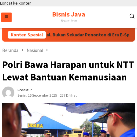
Loncat ke konten
Bisnis Java
Berita Java
lah Talenta Digital, Bukan Sekadar Penonton di Era E-Sports
Konten Spesial
Beranda
Nasional
Polri Bawa Harapan untuk NTT
Lewat Bantuan Kemanusiaan
Redaktur
Senin, 15 September 2025
237 Dilihat