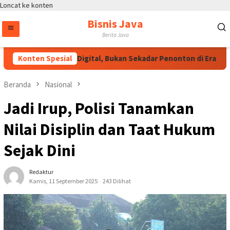
Loncat ke konten
Bisnis Java
Berita Java
i: Jadilah Talenta Digital, Bukan Sekadar Penonton di Era E-Spor
Konten Spesial
Beranda
Nasional
Jadi Irup, Polisi Tanamkan
Nilai Disiplin dan Taat Hukum
Sejak Dini
Redaktur
Kamis, 11 September 2025
243 Dilihat