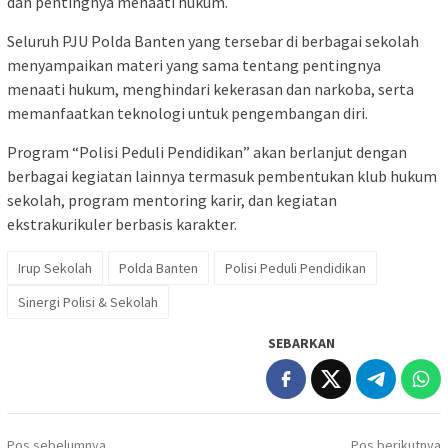
dan pentingnya menaati hukum.
Seluruh PJU Polda Banten yang tersebar di berbagai sekolah
menyampaikan materi yang sama tentang pentingnya
menaati hukum, menghindari kekerasan dan narkoba, serta
memanfaatkan teknologi untuk pengembangan diri.
Program “Polisi Peduli Pendidikan” akan berlanjut dengan
berbagai kegiatan lainnya termasuk pembentukan klub hukum
sekolah, program mentoring karir, dan kegiatan
ekstrakurikuler berbasis karakter.
Irup Sekolah
Polda Banten
Polisi Peduli Pendidikan
Sinergi Polisi & Sekolah
SEBARKAN
Navigasi
Pos sebelumnya
Pos berikutnya