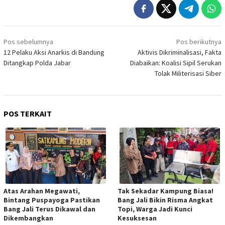
Navigasi
Pos sebelumnya
Pos berikutnya
pos
12 Pelaku Aksi Anarkis di Bandung
Aktivis Dikriminalisasi, Fakta
Ditangkap Polda Jabar
Diabaikan: Koalisi Sipil Serukan
Tolak Militerisasi Siber
POS TERKAIT
Atas Arahan Megawati,
Tak Sekadar Kampung Biasa!
Bintang Puspayoga Pastikan
Bang Jali Bikin Risma Angkat
Bang Jali Terus Dikawal dan
Topi, Warga Jadi Kunci
Dikembangkan
Kesuksesan