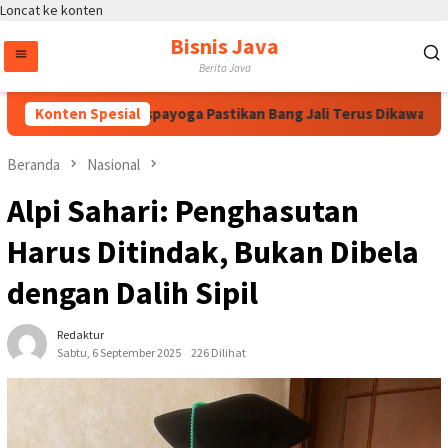
Loncat ke konten
Bisnis Java
Berita Java
i, Bintang Puspayoga Pastikan Bang Jali Terus Dikawal dan Dik
Konten Spesial
Beranda
Nasional
Alpi Sahari: Penghasutan
Harus Ditindak, Bukan Dibela
dengan Dalih Sipil
Redaktur
Sabtu, 6 September 2025
226 Dilihat