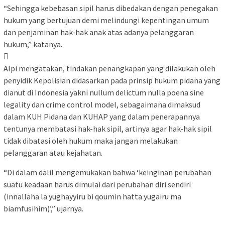
“Sehingga kebebasan sipil harus dibedakan dengan penegakan
hukum yang bertujuan demi melindungi kepentingan umum
dan penjaminan hak-hak anak atas adanya pelanggaran
hukum,” katanya.

Alpi mengatakan, tindakan penangkapan yang dilakukan oleh
penyidik Kepolisian didasarkan pada prinsip hukum pidana yang
dianut di Indonesia yakni nullum delictum nulla poena sine
legality dan crime control model, sebagaimana dimaksud
dalam KUH Pidana dan KUHAP yang dalam penerapannya
tentunya membatasi hak-hak sipil, artinya agar hak-hak sipil
tidak dibatasi oleh hukum maka jangan melakukan
pelanggaran atau kejahatan.
“Di dalam dalil mengemukakan bahwa ‘keinginan perubahan
suatu keadaan harus dimulai dari perubahan diri sendiri
(innallaha la yughayyiru bi qoumin hatta yugairu ma
biamfusihim)’,” ujarnya.