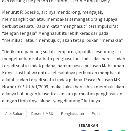
esp.causing the person to commit a crime impulsively”.
Menurut R. Soesilo, artinya mendorong, mengajak,
membangkitkan atau membakar semangat orang supaya
berbuat sesuatu. Dalam kata “menghasut” tersimpul sifat
“dengan sengaja”. Menghasut itu lebih keras daripada
“memikat” atau “membujuk”, akan tetapi bukan “memaksa”.
“Delik ini dipandang sudah sempurna, apabila seseorang itu
mengeluarkan kata-kata penghasutan. Jadi tidak harus sudah
terjadi suatu tindak pidana, namun pasca putusan Mahkamah
Konstitusi bahwa untuk selesalainya perbuatan menghasut
adalah sudah terjadi suatu tindak pidana. Pasca Putusan MK
Nomor 7/PUU-VII/2009, maka Jaksa harus bisa membuktikan
adanya hubungan kausalitas antara perbuatan penghasutan
dengan timbulnya akibat yang dilarang,” katanya.
Alpi Sahari
Dosen UMSU
Penghasutan
Polri
SEBARKAN