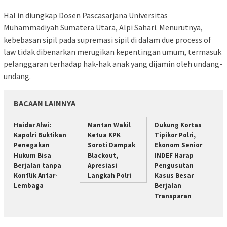
Hal in diungkap Dosen Pascasarjana Universitas
Muhammadiyah Sumatera Utara, Alpi Sahari. Menurutnya,
kebebasan sipil pada supremasi sipil di dalam due process of
law tidak dibenarkan merugikan kepentingan umum, termasuk
pelanggaran terhadap hak-hak anak yang dijamin oleh undang-
undang.
BACAAN LAINNYA
Haidar Alwi:
Mantan Wakil
Dukung Kortas
Kapolri Buktikan
Ketua KPK
Tipikor Polri,
Penegakan
Soroti Dampak
Ekonom Senior
Hukum Bisa
Blackout,
INDEF Harap
Berjalan tanpa
Apresiasi
Pengusutan
Konflik Antar-
Langkah Polri
Kasus Besar
Lembaga
Berjalan
Transparan