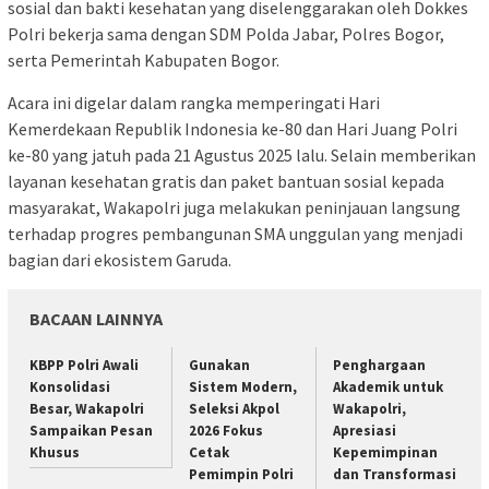
sosial dan bakti kesehatan yang diselenggarakan oleh Dokkes
Polri bekerja sama dengan SDM Polda Jabar, Polres Bogor,
serta Pemerintah Kabupaten Bogor.
Acara ini digelar dalam rangka memperingati Hari
Kemerdekaan Republik Indonesia ke-80 dan Hari Juang Polri
ke-80 yang jatuh pada 21 Agustus 2025 lalu. Selain memberikan
layanan kesehatan gratis dan paket bantuan sosial kepada
masyarakat, Wakapolri juga melakukan peninjauan langsung
terhadap progres pembangunan SMA unggulan yang menjadi
bagian dari ekosistem Garuda.
BACAAN LAINNYA
KBPP Polri Awali
Gunakan
Penghargaan
Konsolidasi
Sistem Modern,
Akademik untuk
Besar, Wakapolri
Seleksi Akpol
Wakapolri,
Sampaikan Pesan
2026 Fokus
Apresiasi
Khusus
Cetak
Kepemimpinan
Pemimpin Polri
dan Transformasi