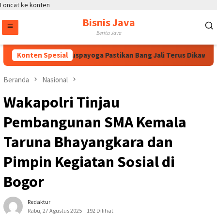
Loncat ke konten
Bisnis Java
Berita Java
wati, Bintang Puspayoga Pastikan Bang Jali Terus Dikawal dan 
Konten Spesial
Beranda
Nasional
Wakapolri Tinjau
Pembangunan SMA Kemala
Taruna Bhayangkara dan
Pimpin Kegiatan Sosial di
Bogor
Redaktur
Rabu, 27 Agustus 2025
192 Dilihat