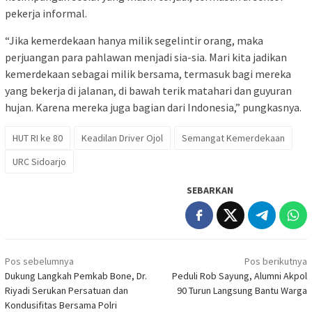
pekerja informal.
“Jika kemerdekaan hanya milik segelintir orang, maka
perjuangan para pahlawan menjadi sia-sia. Mari kita jadikan
kemerdekaan sebagai milik bersama, termasuk bagi mereka
yang bekerja di jalanan, di bawah terik matahari dan guyuran
hujan. Karena mereka juga bagian dari Indonesia,” pungkasnya.
HUT RI ke 80
Keadilan Driver Ojol
Semangat Kemerdekaan
URC Sidoarjo
SEBARKAN
Navigasi
Pos sebelumnya
Pos berikutnya
pos
Dukung Langkah Pemkab Bone, Dr.
Peduli Rob Sayung, Alumni Akpol
Riyadi Serukan Persatuan dan
90 Turun Langsung Bantu Warga
Kondusifitas Bersama Polri