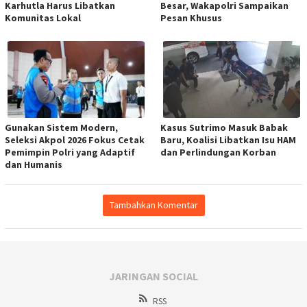
Karhutla Harus Libatkan
Besar, Wakapolri Sampaikan
Komunitas Lokal
Pesan Khusus
Gunakan Sistem Modern,
Kasus Sutrimo Masuk Babak
Seleksi Akpol 2026 Fokus Cetak
Baru, Koalisi Libatkan Isu HAM
Pemimpin Polri yang Adaptif
dan Perlindungan Korban
dan Humanis
Tambahkan Komentar
JARINGAN SOCIAL
RSS