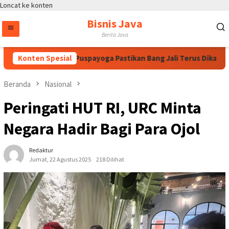
Loncat ke konten
Bisnis Java
Berita Java
wati, Bintang Puspayoga Pastikan Bang Jali Terus Dikawal dan
Konten Spesial
Beranda
Nasional
Peringati HUT RI, URC Minta
Negara Hadir Bagi Para Ojol
Redaktur
Jumat, 22 Agustus 2025
218 Dilihat