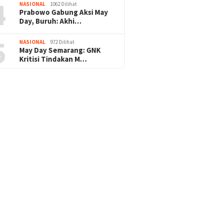
4
NASIONAL
1062 Dilihat
Prabowo Gabung Aksi May
Day, Buruh: Akhi…
5
NASIONAL
972 Dilihat
May Day Semarang: GNK
Kritisi Tindakan M…