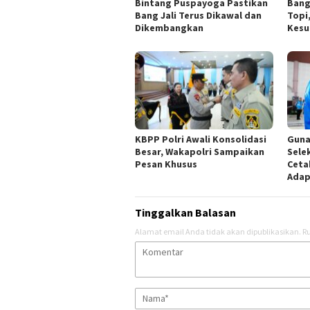
Bintang Puspayoga Pastikan
Bang
Bang Jali Terus Dikawal dan
Topi
Dikembangkan
Kesu
KBPP Polri Awali Konsolidasi
Guna
Besar, Wakapolri Sampaikan
Sele
Pesan Khusus
Ceta
Adap
Tinggalkan Balasan
Alamat email Anda tidak akan dipublikasikan.
Ru