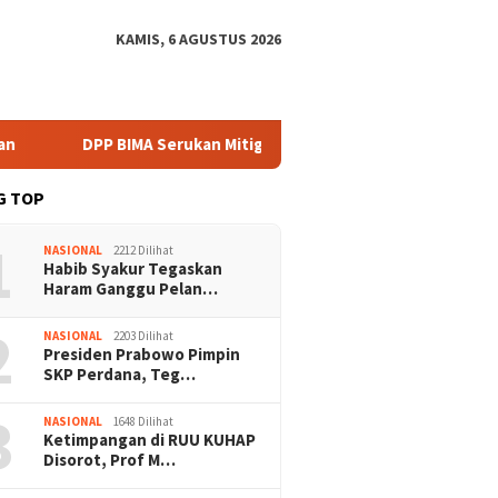
KAMIS, 6 AGUSTUS 2026
DPP BIMA Serukan Mitigasi Karhutla Harus Libatkan Komunitas L
G TOP
1
NASIONAL
2212 Dilihat
Habib Syakur Tegaskan
Haram Ganggu Pelan…
2
NASIONAL
2203 Dilihat
Presiden Prabowo Pimpin
SKP Perdana, Teg…
3
NASIONAL
1648 Dilihat
Ketimpangan di RUU KUHAP
Disorot, Prof M…