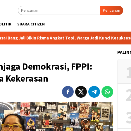
Pencarian
OLITIK
SUARA CITIZEN
ali Bikin Risma Angkat Topi, Warga Jadi Kunci Kesuksesan
PALIN
njaga Demokrasi, FPPI:
pa Kekerasan