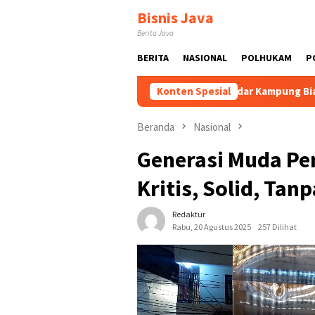
Loncat
Bisnis Java
ke
Berita Java
konten
BERITA
NASIONAL
POLHUKAM
P
wal dan Dikembangkan
Tak Sekadar Kampung Biasa! Bang J
Konten Spesial
Beranda
Nasional
Generasi Muda Pe
Kritis, Solid, Tan
Redaktur
Rabu, 20 Agustus 2025
257 Dilihat