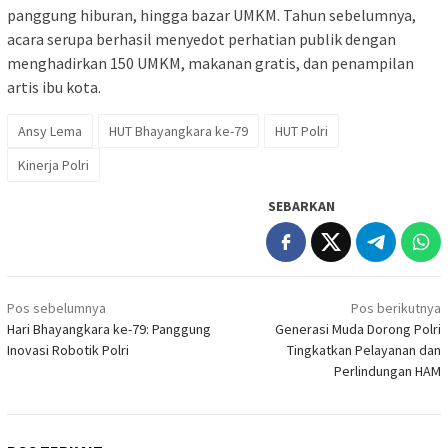
panggung hiburan, hingga bazar UMKM. Tahun sebelumnya,
acara serupa berhasil menyedot perhatian publik dengan
menghadirkan 150 UMKM, makanan gratis, dan penampilan
artis ibu kota.
Ansy Lema
HUT Bhayangkara ke-79
HUT Polri
Kinerja Polri
SEBARKAN
Navigasi
Pos sebelumnya
Pos berikutnya
pos
Hari Bhayangkara ke-79: Panggung
Generasi Muda Dorong Polri
Inovasi Robotik Polri
Tingkatkan Pelayanan dan
Perlindungan HAM