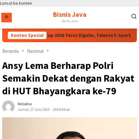
Loncat ke konten
Bisnis Java
Berita Java
a Dorong Kapolri Cup 2026 Terus Digelar, Talenta E-Sports Daer
Konten Spesial
Beranda
Nasional
Ansy Lema Berharap Polri
Semakin Dekat dengan Rakyat
di HUT Bhayangkara ke-79
Redaktur
Jumat, 27 Juni 2025
264 Dilihat