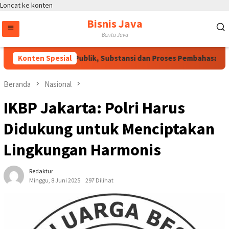
Loncat ke konten
Bisnis Java
Berita Java
Perlu Dukungan Publik, Substansi dan Proses Pembahasan Harus
Konten Spesial
Beranda
Nasional
IKBP Jakarta: Polri Harus
Didukung untuk Menciptakan
Lingkungan Harmonis
Redaktur
Minggu, 8 Juni 2025
297 Dilihat