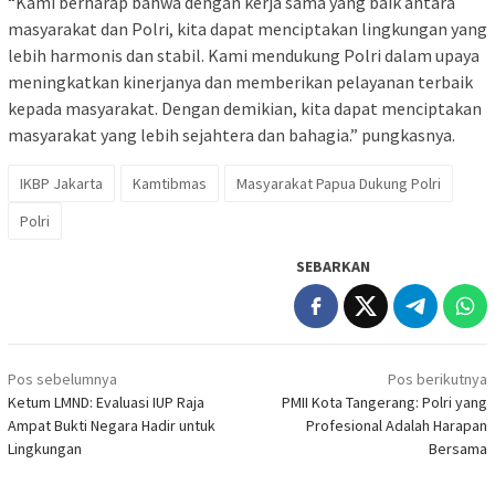
“Kami berharap bahwa dengan kerja sama yang baik antara
masyarakat dan Polri, kita dapat menciptakan lingkungan yang
lebih harmonis dan stabil. Kami mendukung Polri dalam upaya
meningkatkan kinerjanya dan memberikan pelayanan terbaik
kepada masyarakat. Dengan demikian, kita dapat menciptakan
masyarakat yang lebih sejahtera dan bahagia.” pungkasnya.
IKBP Jakarta
Kamtibmas
Masyarakat Papua Dukung Polri
Polri
SEBARKAN
Navigasi
Pos sebelumnya
Pos berikutnya
pos
Ketum LMND: Evaluasi IUP Raja
PMII Kota Tangerang: Polri yang
Ampat Bukti Negara Hadir untuk
Profesional Adalah Harapan
Lingkungan
Bersama