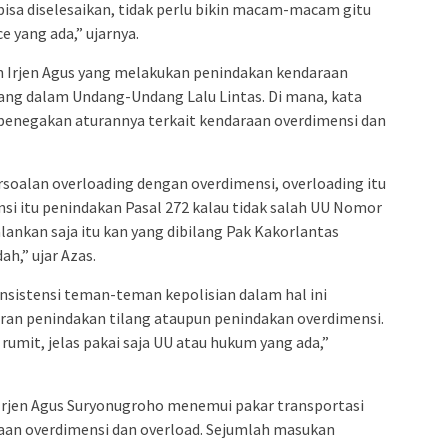
bisa diselesaikan, tidak perlu bikin macam-macam gitu
 yang ada,” ujarnya.
 Irjen Agus yang melakukan penindakan kendaraan
uang dalam Undang-Undang Lalu Lintas. Di mana, kata
 penegakan aturannya terkait kendaraan overdimensi dan
soalan overloading dengan overdimensi, overloading itu
si itu penindakan Pasal 272 kalau tidak salah UU Nomor
alankan saja itu kan yang dibilang Pak Kakorlantas
ah,” ujar Azas.
istensi teman-teman kepolisian dalam hal ini
uran penindakan tilang ataupun penindakan overdimensi.
 rumit, jelas pakai saja UU atau hukum yang ada,”
i Irjen Agus Suryonugroho menemui pakar transportasi
an overdimensi dan overload. Sejumlah masukan