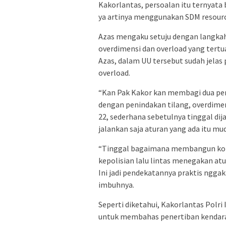
Kakorlantas, persoalan itu ternyata 
ya artinya menggunakan SDM resource
Azas mengaku setuju dengan langkah
overdimensi dan overload yang tert
Azas, dalam UU tersebut sudah jelas
overload.
“Kan Pak Kakor kan membagi dua per
dengan penindakan tilang, overdimen
22, sederhana sebetulnya tinggal dij
jalankan saja aturan yang ada itu mud
“Tinggal bagaimana membangun kons
kepolisian lalu lintas menegakan at
Ini jadi pendekatannya praktis nggak
imbuhnya.
Seperti diketahui, Kakorlantas Polr
untuk membahas penertiban kendara