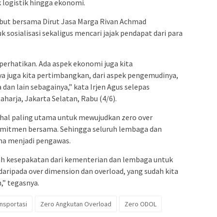
 logistik hingga ekonomi.
ebut bersama Dirut Jasa Marga Rivan Achmad
sosialisasi sekaligus mencari jajak pendapat dari para
iperhatikan. Ada aspek ekonomi juga kita
ya juga kita pertimbangkan, dari aspek pengemudinya,
an lain sebagainya,” kata Irjen Agus selepas
harja, Jakarta Selatan, Rabu (4/6).
 hal paling utama untuk mewujudkan zero over
komitmen bersama. Sehingga seluruh lembaga dan
ma menjadi pengawas.
lah kesepakatan dari kementerian dan lembaga untuk
ripada over dimension dan overload, yang sudah kita
n,” tegasnya.
nsportasi
Zero Angkutan Overload
Zero ODOL