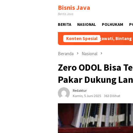
Loncat
Bisnis Java
ke
Berita Java
konten
BERITA
NASIONAL
POLHUKAM
P
s Diperkuat
Atas Arahan Megawati, Bintang Puspayoga Pa
Konten Spesial
Beranda
Nasional
Zero ODOL Bisa Te
Pakar Dukung Lan
Redaktur
Kamis, 5 Juni 2025
363 Dilihat