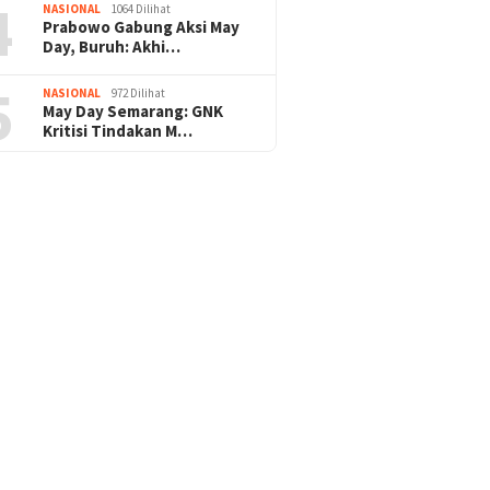
4
NASIONAL
1064 Dilihat
Prabowo Gabung Aksi May
Day, Buruh: Akhi…
5
NASIONAL
972 Dilihat
May Day Semarang: GNK
Kritisi Tindakan M…