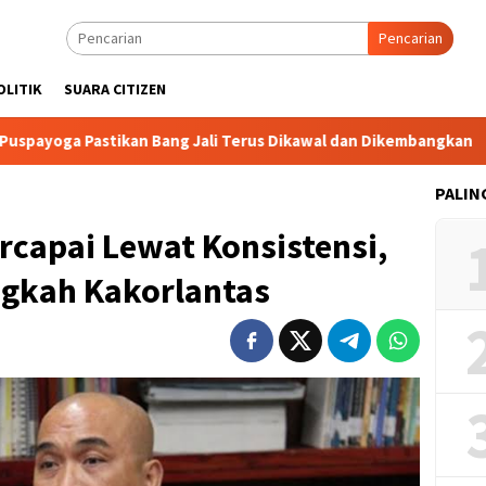
Pencarian
OLITIK
SUARA CITIZEN
stikan Bang Jali Terus Dikawal dan Dikembangkan
Tak Se
PALIN
rcapai Lewat Konsistensi,
gkah Kakorlantas