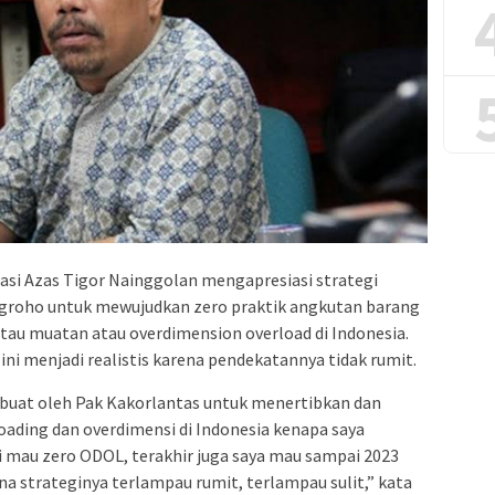
tasi Azas Tigor Nainggolan mengapresiasi strategi
nugroho untuk mewujudkan zero praktik angkutan barang
tau muatan atau overdimension overload di Indonesia.
 ini menjadi realistis karena pendekatannya tidak rumit.
ibuat oleh Pak Kakorlantas untuk menertibkan dan
ading dan overdimensi di Indonesia kenapa saya
 mau zero ODOL, terakhir juga saya mau sampai 2023
a strateginya terlampau rumit, terlampau sulit,” kata