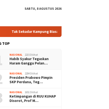
SABTU, 8 AGUSTUS 2026
kadar Kampung Biasa! Bang Jali Bikin Risma Angkat Topi, Warga 
G TOP
1
NASIONAL
2215 Dilihat
Habib Syakur Tegaskan
Haram Ganggu Pelan…
2
NASIONAL
2204 Dilihat
Presiden Prabowo Pimpin
SKP Perdana, Teg…
3
NASIONAL
1651 Dilihat
Ketimpangan di RUU KUHAP
Disorot, Prof M…