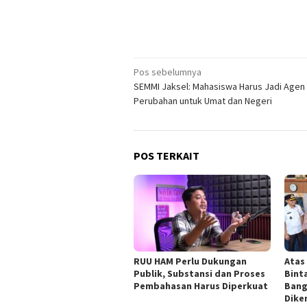
Navigasi
Pos sebelumnya
SEMMI Jaksel: Mahasiswa Harus Jadi Agen
pos
Perubahan untuk Umat dan Negeri
POS TERKAIT
RUU HAM Perlu Dukungan
Atas
Publik, Substansi dan Proses
Bint
Pembahasan Harus Diperkuat
Bang
Dik