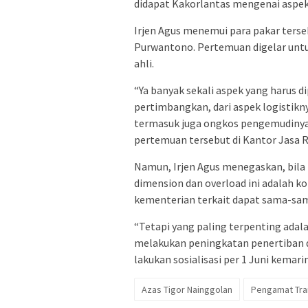
didapat Kakorlantas mengenai aspek
Irjen Agus menemui para pakar ters
Purwantono. Pertemuan digelar untuk 
ahli.
“Ya banyak sekali aspek yang harus d
pertimbangkan, dari aspek logistikn
termasuk juga ongkos pengemudinya d
pertemuan tersebut di Kantor Jasa Ra
Namun, Irjen Agus menegaskan, bila
dimension dan overload ini adalah 
kementerian terkait dapat sama-sa
“Tetapi yang paling terpenting ada
melakukan peningkatan penertiban da
lakukan sosialisasi per 1 Juni kemari
Azas Tigor Nainggolan
Pengamat Tra