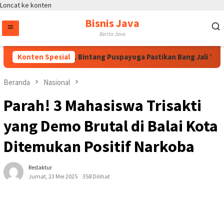
Loncat ke konten
Bisnis Java
Berita Java
 Arahan Megawati, Bintang Puspayoga Pastikan Bang Jali Terus 
Konten Spesial
Beranda
Nasional
Parah! 3 Mahasiswa Trisakti
yang Demo Brutal di Balai Kota
Ditemukan Positif Narkoba
Redaktur
Jumat, 23 Mei 2025
358 Dilihat