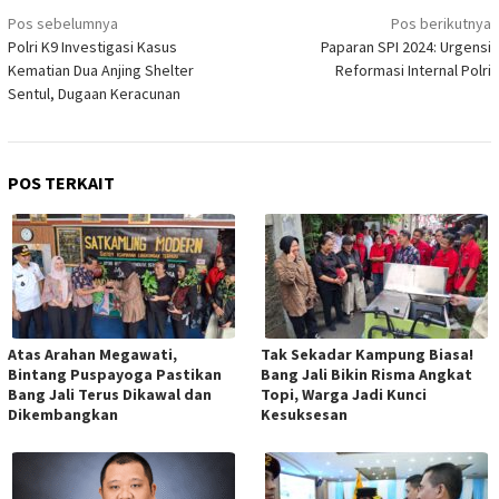
Navigasi
Pos sebelumnya
Pos berikutnya
pos
Polri K9 Investigasi Kasus
Paparan SPI 2024: Urgensi
Kematian Dua Anjing Shelter
Reformasi Internal Polri
Sentul, Dugaan Keracunan
POS TERKAIT
Atas Arahan Megawati,
Tak Sekadar Kampung Biasa!
Bintang Puspayoga Pastikan
Bang Jali Bikin Risma Angkat
Bang Jali Terus Dikawal dan
Topi, Warga Jadi Kunci
Dikembangkan
Kesuksesan