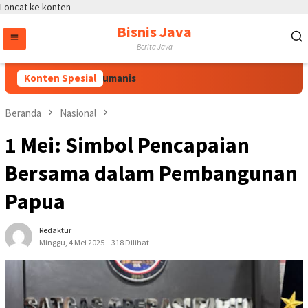
Loncat ke konten
Bisnis Java
Berita Java
ang Adaptif dan Humanis
Konten Spesial
Beranda
Nasional
1 Mei: Simbol Pencapaian
Bersama dalam Pembangunan
Papua
Redaktur
Minggu, 4 Mei 2025
318 Dilihat