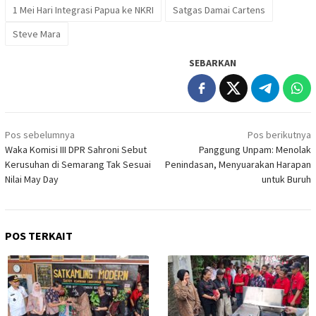
1 Mei Hari Integrasi Papua ke NKRI
Satgas Damai Cartens
Steve Mara
SEBARKAN
Navigasi
Pos sebelumnya
Pos berikutnya
pos
Waka Komisi III DPR Sahroni Sebut
Panggung Unpam: Menolak
Kerusuhan di Semarang Tak Sesuai
Penindasan, Menyuarakan Harapan
Nilai May Day
untuk Buruh
POS TERKAIT