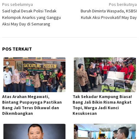
Navigasi
Pos sebelumnya
Pos berikutnya
pos
Said Iqbal Desak Polisi Tindak
Buruh Diminta Waspada, KSBSI
Kelompok Anarkis yang Ganggu
Kutuk Aksi Provokatif May Day
Aksi May Day di Semarang
POS TERKAIT
Atas Arahan Megawati,
Tak Sekadar Kampung Biasa!
Bintang Puspayoga Pastikan
Bang Jali Bikin Risma Angkat
Bang Jali Terus Dikawal dan
Topi, Warga Jadi Kunci
Dikembangkan
Kesuksesan