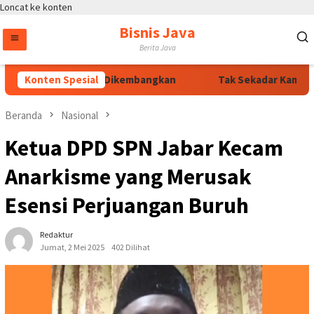
Loncat ke konten
Bisnis Java
Berita Java
Terus Dikawal dan Dikembangkan
Konten Spesial
Tak Sekadar Kampung Bia
Beranda
Nasional
Ketua DPD SPN Jabar Kecam
Anarkisme yang Merusak
Esensi Perjuangan Buruh
Redaktur
Jumat, 2 Mei 2025
402 Dilihat