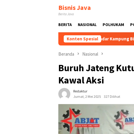
Loncat
Bisnis Java
ke
Berita Java
konten
BERITA
NASIONAL
POLHUKAM
P
al dan Dikembangkan
Tak Sekadar Kampung Biasa! Bang Jal
Konten Spesial
Beranda
Nasional
Buruh Jateng Kutuk
Kawal Aksi
Redaktur
Jumat, 2 Mei 2025
327 Dilihat