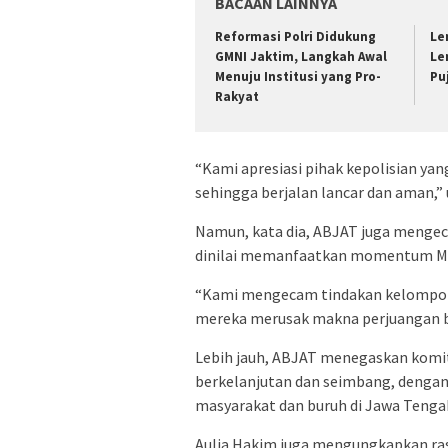
BACAAN LAINNYA
Reformasi Polri Didukung
Le
GMNI Jaktim, Langkah Awal
Le
Menuju Institusi yang Pro-
Pu
Rakyat
“Kami apresiasi pihak kepolisian y
sehingga berjalan lancar dan aman,” 
Namun, kata dia, ABJAT juga mengec
dinilai memanfaatkan momentum Ma
“Kami mengecam tindakan kelompok 
mereka merusak makna perjuangan b
Lebih jauh, ABJAT menegaskan komi
berkelanjutan dan seimbang, dengan
masyarakat dan buruh di Jawa Tenga
Aulia Hakim juga mengungkapkan ra