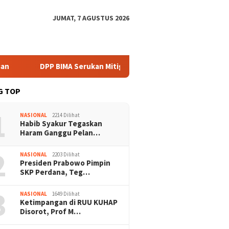
JUMAT, 7 AGUSTUS 2026
DPP BIMA Serukan Mitigasi Karhutla Harus Libatkan Komunitas Lo
G TOP
1
NASIONAL
2214 Dilihat
Habib Syakur Tegaskan
Haram Ganggu Pelan…
2
NASIONAL
2203 Dilihat
Presiden Prabowo Pimpin
SKP Perdana, Teg…
3
NASIONAL
1649 Dilihat
Ketimpangan di RUU KUHAP
Disorot, Prof M…