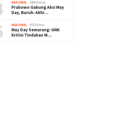
4
NASIONAL
1064 Dilihat
Prabowo Gabung Aksi May
Day, Buruh: Akhi…
5
NASIONAL
972 Dilihat
May Day Semarang: GNK
Kritisi Tindakan M…