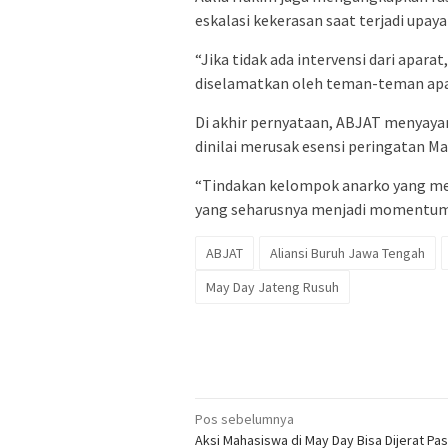
eskalasi kekerasan saat terjadi upay
“Jika tidak ada intervensi dari apara
diselamatkan oleh teman-teman apara
Di akhir pernyataan, ABJAT menyaya
dinilai merusak esensi peringatan Ma
“Tindakan kelompok anarko yang me
yang seharusnya menjadi momentum p
ABJAT
Aliansi Buruh Jawa Tengah
May Day Jateng Rusuh
Navigasi
Pos sebelumnya
Aksi Mahasiswa di May Day Bisa Dijerat Pas