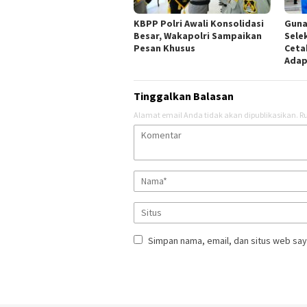
KBPP Polri Awali Konsolidasi
Guna
Besar, Wakapolri Sampaikan
Sele
Pesan Khusus
Ceta
Adap
Tinggalkan Balasan
Alamat email Anda tidak akan dipublikasikan.
Ru
Simpan nama, email, dan situs web say