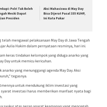
mkapi: Polri Tak Boleh
Aksi Mahasiswa di May Day
ngah Meski Dapat
Bisa Dijerat Pasal 335 KUHP,
jian Presiden
Ini Kata Pakar
ang telah mengawal pelaksanaan May Day di Jawa Tengah
ujar Aulia Hakim dalam pernyataan resminya, hari ini.
am keras tindakan kelompok yang diduga anarko yang
y Day untuk memicu kericuhan.
anarko yang menunggangi agenda May Day. Aksi
uruh,” tegasnya.
tmennya untuk mendukung iklim investasi yang
 syarat investasi harus memberikan manfaat nyata bagi
h.
sa syukur atas peran aparat keamanan yang mencegah