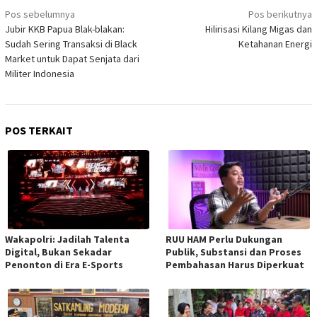
Navigasi
Pos sebelumnya
Pos berikutnya
pos
Jubir KKB Papua Blak-blakan:
Hilirisasi Kilang Migas dan
Sudah Sering Transaksi di Black
Ketahanan Energi
Market untuk Dapat Senjata dari
Militer Indonesia
POS TERKAIT
Wakapolri: Jadilah Talenta
RUU HAM Perlu Dukungan
Digital, Bukan Sekadar
Publik, Substansi dan Proses
Penonton di Era E-Sports
Pembahasan Harus Diperkuat