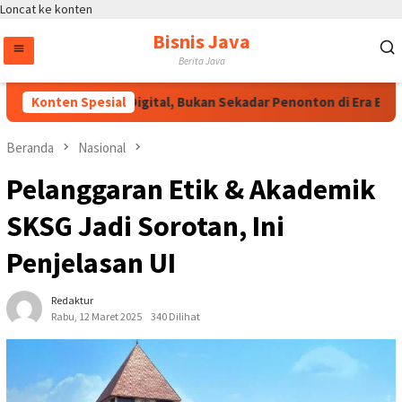
Loncat ke konten
Bisnis Java
Berita Java
 Jadilah Talenta Digital, Bukan Sekadar Penonton di Era E-Sports
Konten Spesial
Beranda
Nasional
Pelanggaran Etik & Akademik
SKSG Jadi Sorotan, Ini
Penjelasan UI
Redaktur
Rabu, 12 Maret 2025
340 Dilihat