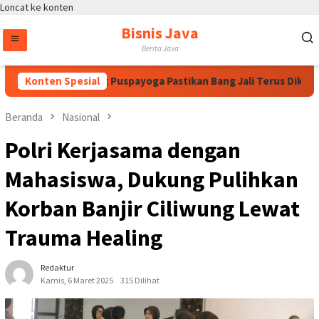
Loncat ke konten
Bisnis Java
Berita Java
egawati, Bintang Puspayoga Pastikan Bang Jali Terus Dikawal d
Konten Spesial
Beranda
Nasional
Polri Kerjasama dengan
Mahasiswa, Dukung Pulihkan
Korban Banjir Ciliwung Lewat
Trauma Healing
Redaktur
Kamis, 6 Maret 2025
315 Dilihat