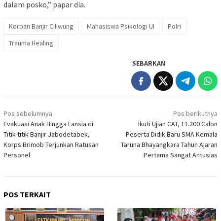
dalam posko,” papar dia.
Korban Banjir Ciliwung
Mahasiswa Psikologi UI
Polri
Trauma Healing
SEBARKAN
Navigasi
Pos sebelumnya
Pos berikutnya
pos
Evakuasi Anak Hingga Lansia di
Ikuti Ujian CAT, 11.200 Calon
Titik-titik Banjir Jabodetabek,
Peserta Didik Baru SMA Kemala
Korps Brimob Terjunkan Ratusan
Taruna Bhayangkara Tahun Ajaran
Personel
Pertama Sangat Antusias
POS TERKAIT