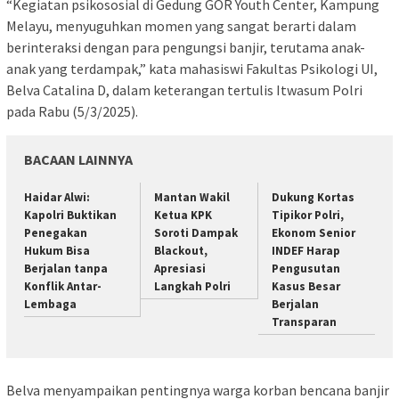
“Kegiatan psikososial di Gedung GOR Youth Center, Kampung
Melayu, menyuguhkan momen yang sangat berarti dalam
berinteraksi dengan para pengungsi banjir, terutama anak-
anak yang terdampak,” kata mahasiswi Fakultas Psikologi UI,
Belva Catalina D, dalam keterangan tertulis Itwasum Polri
pada Rabu (5/3/2025).
BACAAN LAINNYA
Haidar Alwi:
Mantan Wakil
Dukung Kortas
Kapolri Buktikan
Ketua KPK
Tipikor Polri,
Penegakan
Soroti Dampak
Ekonom Senior
Hukum Bisa
Blackout,
INDEF Harap
Berjalan tanpa
Apresiasi
Pengusutan
Konflik Antar-
Langkah Polri
Kasus Besar
Lembaga
Berjalan
Transparan
Belva menyampaikan pentingnya warga korban bencana banjir