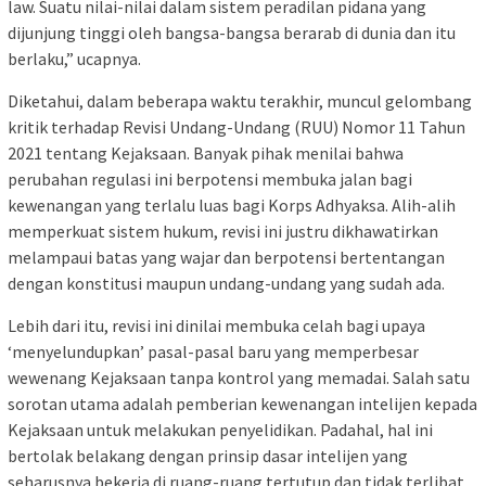
law. Suatu nilai-nilai dalam sistem peradilan pidana yang
dijunjung tinggi oleh bangsa-bangsa berarab di dunia dan itu
berlaku,” ucapnya.
Diketahui, dalam beberapa waktu terakhir, muncul gelombang
kritik terhadap Revisi Undang-Undang (RUU) Nomor 11 Tahun
2021 tentang Kejaksaan. Banyak pihak menilai bahwa
perubahan regulasi ini berpotensi membuka jalan bagi
kewenangan yang terlalu luas bagi Korps Adhyaksa. Alih-alih
memperkuat sistem hukum, revisi ini justru dikhawatirkan
melampaui batas yang wajar dan berpotensi bertentangan
dengan konstitusi maupun undang-undang yang sudah ada.
Lebih dari itu, revisi ini dinilai membuka celah bagi upaya
‘menyelundupkan’ pasal-pasal baru yang memperbesar
wewenang Kejaksaan tanpa kontrol yang memadai. Salah satu
sorotan utama adalah pemberian kewenangan intelijen kepada
Kejaksaan untuk melakukan penyelidikan. Padahal, hal ini
bertolak belakang dengan prinsip dasar intelijen yang
seharusnya bekerja di ruang-ruang tertutup dan tidak terlibat