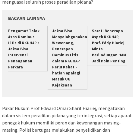
menguasai seluruh proses peradilan pidana?
BACAAN LAINNYA
Pengamat Tolak
Jaksa Bisa
Soroti Beberapa
Asas Dominus
Menyalahgunakan
Aspek RKUHAP,
Litis di RKUHAP :
Wewenang,
Prof. Eddy Hiariej
Jaksa Bisa
Penerapan
Minta
Intervensi
Dominus Litis
Perlindungan HAM
Penanganan
dalam RKUHAP
Jadi Poin Penting
Perkara
Perlu Kehati-
hatian apalagi
Masuk UU
Kejaksaan
Pakar Hukum Prof Edward Omar Sharif Hiariej, mengatakan
dalam sistem peradilan pidana yang terintegrasi, setiap aparat
penegak hukum memiliki peran dan kewenangan masing-
masing. Polisi bertugas melakukan penyelidikan dan