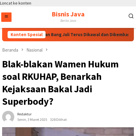
Loncat ke konten
Bisnis Java
Berita Java
Puspayoga Pastikan Bang Jali Terus Dikawal dan Dikembangkan
Konten Spesial
Beranda
Nasional
Blak-blakan Wamen Hukum
soal RKUHAP, Benarkah
Kejaksaan Bakal Jadi
Superbody?
Redaktur
Senin, 3 Maret 2025
328 Dilihat