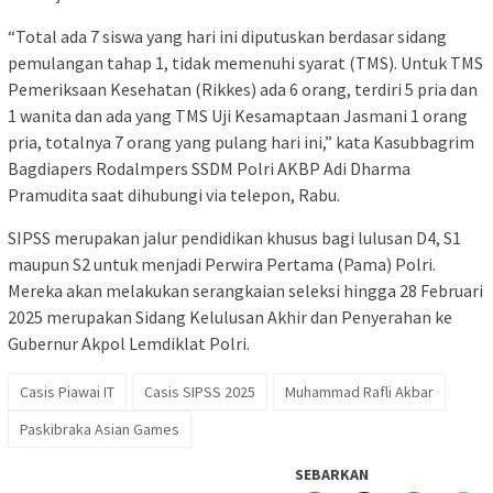
“Total ada 7 siswa yang hari ini diputuskan berdasar sidang
pemulangan tahap 1, tidak memenuhi syarat (TMS). Untuk TMS
Pemeriksaan Kesehatan (Rikkes) ada 6 orang, terdiri 5 pria dan
1 wanita dan ada yang TMS Uji Kesamaptaan Jasmani 1 orang
pria, totalnya 7 orang yang pulang hari ini,” kata Kasubbagrim
Bagdiapers Rodalmpers SSDM Polri AKBP Adi Dharma
Pramudita saat dihubungi via telepon, Rabu.
SIPSS merupakan jalur pendidikan khusus bagi lulusan D4, S1
maupun S2 untuk menjadi Perwira Pertama (Pama) Polri.
Mereka akan melakukan serangkaian seleksi hingga 28 Februari
2025 merupakan Sidang Kelulusan Akhir dan Penyerahan ke
Gubernur Akpol Lemdiklat Polri.
Casis Piawai IT
Casis SIPSS 2025
Muhammad Rafli Akbar
Paskibraka Asian Games
SEBARKAN