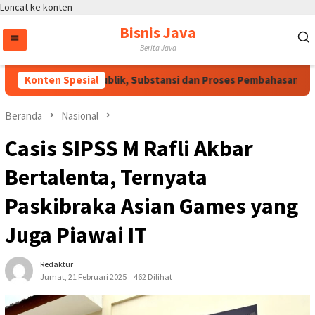
Loncat ke konten
Bisnis Java
Berita Java
rlu Dukungan Publik, Substansi dan Proses Pembahasan Harus D
Konten Spesial
Beranda
Nasional
Casis SIPSS M Rafli Akbar
Bertalenta, Ternyata
Paskibraka Asian Games yang
Juga Piawai IT
Redaktur
Jumat, 21 Februari 2025
462 Dilihat