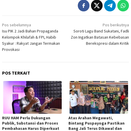
Navigasi
Pos sebelumnya
Pos berikutnya
pos
Isu PIK 2 Jadi Bahan Propaganda
Soroti Lagu Band Sukatani, Fadli
Kelompok Khilafah & FPI, Habib
Zon Ingatkan Batasan Kebebasan
Syakur : Rakyat Jangan Termakan
Berekspresi dalam Kritik
Provokasi
POS TERKAIT
RUU HAM Perlu Dukungan
Atas Arahan Megawati,
Publik, Substansi dan Proses
Bintang Puspayoga Pastikan
Pembahasan Harus Diperkuat
Bang Jali Terus Dikawal dan