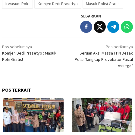
Irwasum Polri
Komjen Dedi Prasetyo
Masuk Polisi Gratis
SEBARKAN
Navigasi
Pos sebelumnya
Pos berikutnya
pos
Komjen Dedi Prasetyo : Masuk
Seruan Aksi Massa FPN Desak
Polri Gratis!
Polisi Tangkap Provokator Faizal
Assegaf
POS TERKAIT