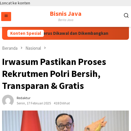
Loncat ke konten
Bisnis Java
Berita Java
tikan Bang Jali Terus Dikawal dan Dikembangkan
Konten Spesial
Tak Sek
Beranda
Nasional
Irwasum Pastikan Proses
Rekrutmen Polri Bersih,
Transparan & Gratis
Redaktur
Senin, 17 Februari 2025
418 Dilihat