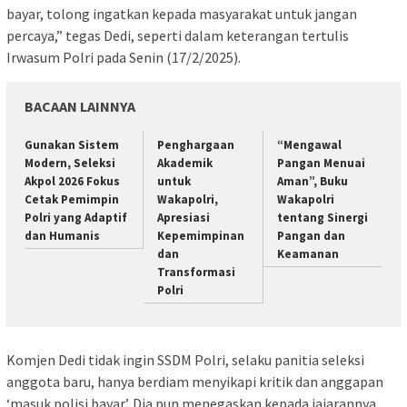
bayar, tolong ingatkan kepada masyarakat untuk jangan
percaya,” tegas Dedi, seperti dalam keterangan tertulis
Irwasum Polri pada Senin (17/2/2025).
BACAAN LAINNYA
Gunakan Sistem
Penghargaan
“Mengawal
Modern, Seleksi
Akademik
Pangan Menuai
Akpol 2026 Fokus
untuk
Aman”, Buku
Cetak Pemimpin
Wakapolri,
Wakapolri
Polri yang Adaptif
Apresiasi
tentang Sinergi
dan Humanis
Kepemimpinan
Pangan dan
dan
Keamanan
Transformasi
Polri
Komjen Dedi tidak ingin SSDM Polri, selaku panitia seleksi
anggota baru, hanya berdiam menyikapi kritik dan anggapan
‘masuk polisi bayar’. Dia pun menegaskan kepada jajarannya