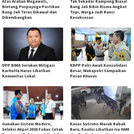
Atas Arahan Megawati,
Tak Sekadar Kampung Biasa!
Bintang Puspayoga Pastikan
Bang Jali Bikin Risma Angkat
Bang Jali Terus Dikawal dan
Topi, Warga Jadi Kunci
Dikembangkan
Kesuksesan
DPP BIMA Serukan Mitigasi
KBPP Polri Awali Konsolidasi
Karhutla Harus Libatkan
Besar, Wakapolri Sampaikan
Komunitas Lokal
Pesan Khusus
Gunakan Sistem Modern,
Kasus Sutrimo Masuk Babak
Seleksi Akpol 2026 Fokus Cetak
Baru, Koalisi Libatkan Isu HAM