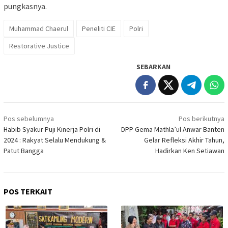
pungkasnya.
Muhammad Chaerul
Peneliti CIE
Polri
Restorative Justice
SEBARKAN
Navigasi
Pos sebelumnya
Pos berikutnya
pos
Habib Syakur Puji Kinerja Polri di
DPP Gema Mathla’ul Anwar Banten
2024 : Rakyat Selalu Mendukung &
Gelar Refleksi Akhir Tahun,
Patut Bangga
Hadirkan Ken Setiawan
POS TERKAIT