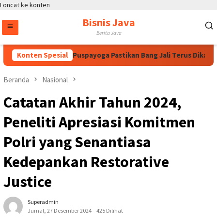
Loncat ke konten
Bisnis Java
Berita Java
gawati, Bintang Puspayoga Pastikan Bang Jali Terus Dikawal d
Konten Spesial
Beranda
Nasional
Catatan Akhir Tahun 2024,
Peneliti Apresiasi Komitmen
Polri yang Senantiasa
Kedepankan Restorative
Justice
Superadmin
Jumat, 27 Desember 2024
425 Dilihat