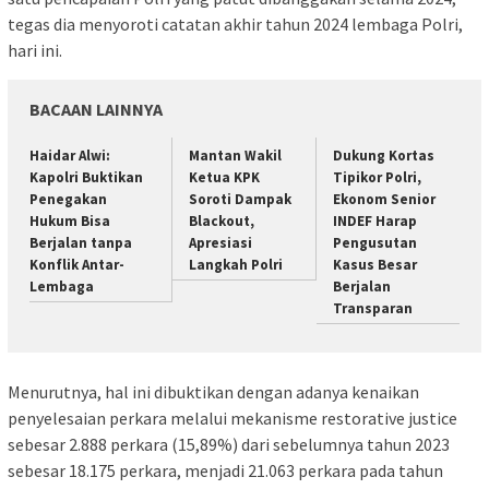
tegas dia menyoroti catatan akhir tahun 2024 lembaga Polri,
hari ini.
BACAAN LAINNYA
Haidar Alwi:
Mantan Wakil
Dukung Kortas
Kapolri Buktikan
Ketua KPK
Tipikor Polri,
Penegakan
Soroti Dampak
Ekonom Senior
Hukum Bisa
Blackout,
INDEF Harap
Berjalan tanpa
Apresiasi
Pengusutan
Konflik Antar-
Langkah Polri
Kasus Besar
Lembaga
Berjalan
Transparan
Menurutnya, hal ini dibuktikan dengan adanya kenaikan
penyelesaian perkara melalui mekanisme restorative justice
sebesar 2.888 perkara (15,89%) dari sebelumnya tahun 2023
sebesar 18.175 perkara, menjadi 21.063 perkara pada tahun