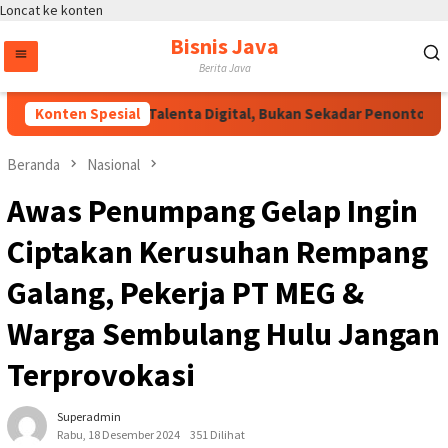
Loncat ke konten
Bisnis Java
Berita Java
akapolri: Jadilah Talenta Digital, Bukan Sekadar Penonton di Era
Konten Spesial
Beranda
Nasional
Awas Penumpang Gelap Ingin
Ciptakan Kerusuhan Rempang
Galang, Pekerja PT MEG &
Warga Sembulang Hulu Jangan
Terprovokasi
Superadmin
Rabu, 18 Desember 2024
351 Dilihat