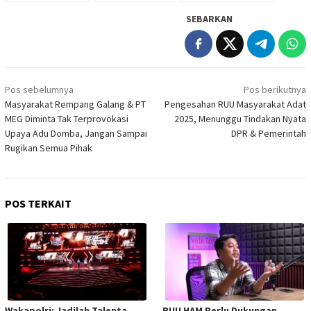
SEBARKAN
Navigasi
Pos sebelumnya
Pos berikutnya
pos
Masyarakat Rempang Galang & PT
Pengesahan RUU Masyarakat Adat
MEG Diminta Tak Terprovokasi
2025, Menunggu Tindakan Nyata
Upaya Adu Domba, Jangan Sampai
DPR & Pemerintah
Rugikan Semua Pihak
POS TERKAIT
Wakapolri: Jadilah Talenta
RUU HAM Perlu Dukungan