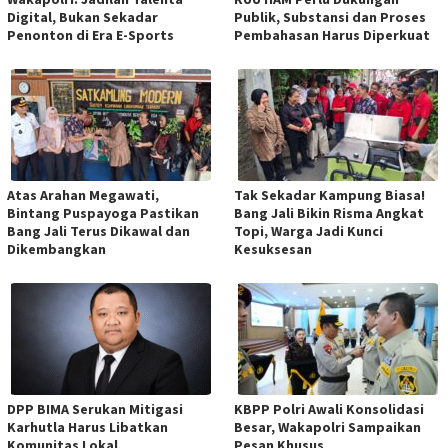
Digital, Bukan Sekadar
Publik, Substansi dan Proses
Penonton di Era E-Sports
Pembahasan Harus Diperkuat
Atas Arahan Megawati,
Tak Sekadar Kampung Biasa!
Bintang Puspayoga Pastikan
Bang Jali Bikin Risma Angkat
Bang Jali Terus Dikawal dan
Topi, Warga Jadi Kunci
Dikembangkan
Kesuksesan
DPP BIMA Serukan Mitigasi
KBPP Polri Awali Konsolidasi
Karhutla Harus Libatkan
Besar, Wakapolri Sampaikan
Komunitas Lokal
Pesan Khusus