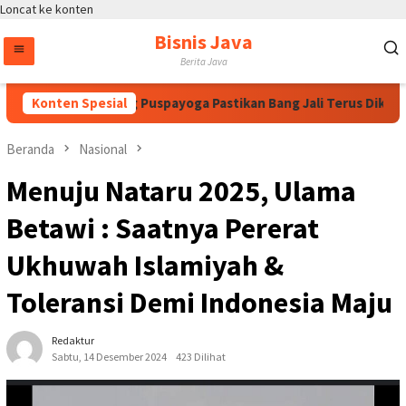
Loncat ke konten
Bisnis Java
Berita Java
egawati, Bintang Puspayoga Pastikan Bang Jali Terus Dikawal d
Konten Spesial
Beranda
Nasional
Menuju Nataru 2025, Ulama
Betawi : Saatnya Pererat
Ukhuwah Islamiyah &
Toleransi Demi Indonesia Maju
Redaktur
Sabtu, 14 Desember 2024
423 Dilihat