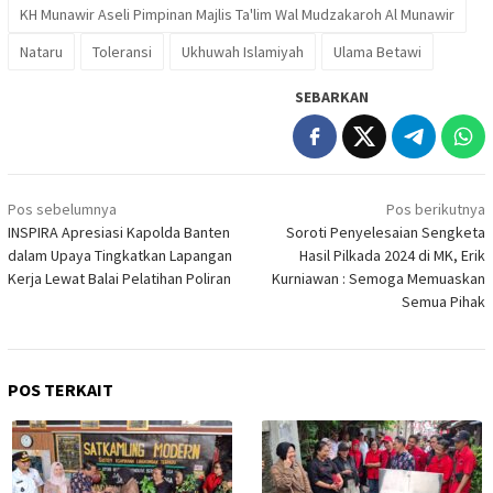
KH Munawir Aseli Pimpinan Majlis Ta'lim Wal Mudzakaroh Al Munawir
Nataru
Toleransi
Ukhuwah Islamiyah
Ulama Betawi
SEBARKAN
Navigasi
Pos sebelumnya
Pos berikutnya
pos
INSPIRA Apresiasi Kapolda Banten
Soroti Penyelesaian Sengketa
dalam Upaya Tingkatkan Lapangan
Hasil Pilkada 2024 di MK, Erik
Kerja Lewat Balai Pelatihan Poliran
Kurniawan : Semoga Memuaskan
Semua Pihak
POS TERKAIT