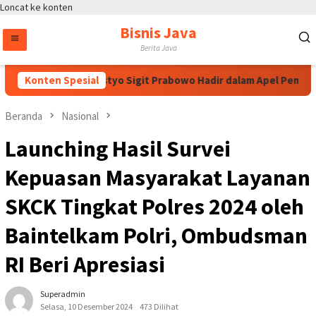
Loncat ke konten
Bisnis Java
Berita Java
apolri Jenderal Listyo Sigit Prabowo Hadir dalam Apel Pembukaan
Konten Spesial
Beranda
Nasional
Launching Hasil Survei
Kepuasan Masyarakat Layanan
SKCK Tingkat Polres 2024 oleh
Baintelkam Polri, Ombudsman
RI Beri Apresiasi
Superadmin
Selasa, 10 Desember 2024
473 Dilihat