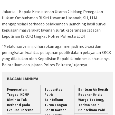
Jakarta – Kepala Keasistenan Utama 2 bidang Penegakan
Hukum Ombudsman RI Siti Uswatun Hasanah, SH, LLM
mengapresiasi terhadap pelaksanaan launching hasil survei
kepuasan masyarakat layanan surat keterangan catatan
kepolisian (SKCK) tingkat Polres Polresta 2024.
“Melalui survei ini, diharapkan agar menjadi motivasi dan
peningkatan kualitas pelayanan publik dalam pelayanan SKCK
yang dilakukan oleh Kepolisian Republik Indonesia khususnya
Baintelkam dan jajaran Polres Polresta,” ujarnya.
BACAAN LAINNYA
Pengusutan
Solidaritas
Bantuan Air Bersih
Tragedi KDMP
Polri:
Redakan Krisis
Diminta Tak
Baintelkam
Warga Tapteng,
Berhenti pada
Turun Tangan
Terima Kasih
Evaluasi Internal
Bantu Korban
Baintelkam Polri