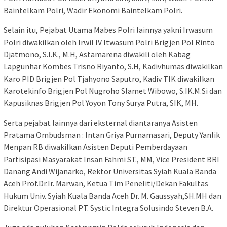
Baintelkam Polri, Wadir Ekonomi Baintelkam Polri.
Selain itu, Pejabat Utama Mabes Polri lainnya yakni Irwasum
Polri diwakilkan oleh Irwil IV Itwasum Polri Brigjen Pol Rinto
Djatmono, S.I.K., M.H, Astamarena diwakili oleh Kabag
Lapgunhar Kombes Trisno Riyanto, S.H, Kadivhumas diwakilkan
Karo PID Brigjen Pol Tjahyono Saputro, Kadiv TIK diwakilkan
Karotekinfo Brigjen Pol Nugroho Slamet Wibowo, S.IK.M.Si dan
Kapusiknas Brigjen Pol Yoyon Tony Surya Putra, SIK, MH.
Serta pejabat lainnya dari eksternal diantaranya Asisten
Pratama Ombudsman : Intan Griya Purnamasari, Deputy Yanlik
Menpan RB diwakilkan Asisten Deputi Pemberdayaan
Partisipasi Masyarakat Insan Fahmi ST., MM, Vice President BRI
Danang Andi Wijanarko, Rektor Universitas Syiah Kuala Banda
Aceh Prof.Dr.Ir. Marwan, Ketua Tim Peneliti/Dekan Fakultas
Hukum Univ. Syiah Kuala Banda Aceh Dr. M. Gaussyah,SH.MH dan
Direktur Operasional PT. Systic Integra Solusindo Steven B.A.