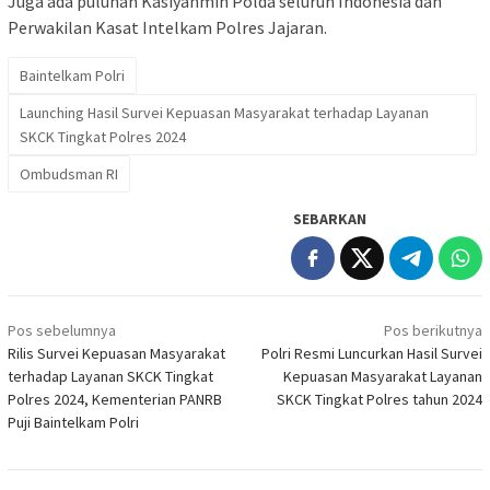
Juga ada puluhan Kasiyanmin Polda seluruh Indonesia dan
Perwakilan Kasat Intelkam Polres Jajaran.
Baintelkam Polri
Launching Hasil Survei Kepuasan Masyarakat terhadap Layanan
SKCK Tingkat Polres 2024
Ombudsman RI
SEBARKAN
Navigasi
Pos sebelumnya
Pos berikutnya
pos
Rilis Survei Kepuasan Masyarakat
Polri Resmi Luncurkan Hasil Survei
terhadap Layanan SKCK Tingkat
Kepuasan Masyarakat Layanan
Polres 2024, Kementerian PANRB
SKCK Tingkat Polres tahun 2024
Puji Baintelkam Polri