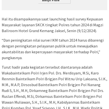
Banjir Pidie
Hal itu disampaikannya saat launching hasil survey Kepuasan
Masyarakat layanan SKCK tingkat Polres tahun 2024 di Magzi
Ballroom Hotel Grand Kemang Jaksel, Senin (9/12/2024).
“Dan peningkatan nilai survei IKM tahun 2024 harus dibarengi
dengan peningkatan pelayanan publik untuk mewujudkan
akuntabilitas dan kepercayaan masyarakat terhadap Polri,”
pungkasnya.
Turut hadir pada kegiatan tersebut diantaranya adalah
Wakabaintelkam Polri Irjen Pol. Drs. Merdisyam, M.Si, Karo
Renmin Baintelkam Polri Brigjen Pol Witnu Urip Laksana, S.I.K.,
M.M., M.A.P, Dirsosbud Baintelkam Polri Brigjen Pol Nanang
Rudi S, S.H., M.H, Dirkamneg Baintelkam Polri Brigjen Pol Drs.
Ruslan Effendi, M.Si, Dirkamsus Baintelkam Polri Brigjen Pol
Wawan Muliawan, S.H., S.I.K., M.H, Kabidyanmas Baintelkam
Polri Kombes Pol. Yosef Sriyono J.H., S.I.K., M.H, Wadir Politik