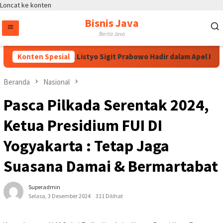
Loncat ke konten
Bisnis Java
Berita Java
Kapolri Jenderal Listyo Sigit Prabowo Hadir dalam Apel Pembu
Konten Spesial
Beranda
Nasional
Pasca Pilkada Serentak 2024,
Ketua Presidium FUI DI
Yogyakarta : Tetap Jaga
Suasana Damai & Bermartabat
Superadmin
Selasa, 3 Desember 2024
311 Dilihat