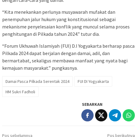
dengan cara-cara yang damai.
“Kita menekankan perlunya musyawarah mufakat dan
penempuhan jalur hukum yang konstitusional sebagai
mekanisme penyelesaian konflik yang muncul selama proses
penghitungan di Pilkada tahun 2024.” tutur dia.
“Forum Ukhuwah Islamiyah (FUI) D.I Yogyakarta berharap pasca
Pilkada 2024 dapat berjalan dengan damai, adil, dan
bermartabat, sekaligus membawa manfaat yang nyata bagi
kemajuan masyarakat.” pungkasnya.
Damai Pasca Pilkada Serentak 2024
FUI DI Yogyakarta
HM Sukri Fadholi
SEBARKAN
Navigasi
Pos sebelumnya
Pos berikutnya