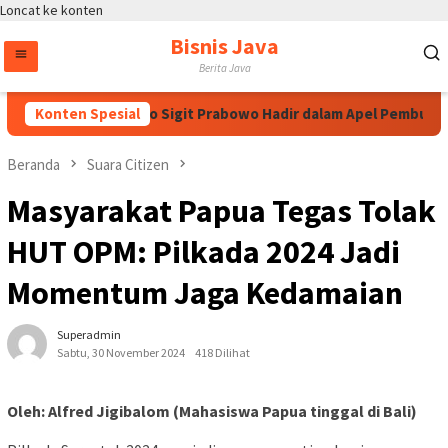
Loncat ke konten
Bisnis Java
Berita Java
lri Jenderal Listyo Sigit Prabowo Hadir dalam Apel Pembukaan M
Konten Spesial
Beranda
Suara Citizen
Masyarakat Papua Tegas Tolak
HUT OPM: Pilkada 2024 Jadi
Momentum Jaga Kedamaian
Superadmin
Sabtu, 30 November 2024
418 Dilihat
Oleh: Alfred Jigibalom (Mahasiswa Papua tinggal di Bali)