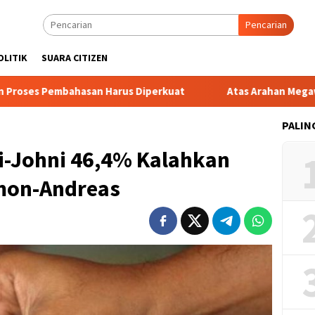
Pencarian
OLITIK
SUARA CITIZEN
san Harus Diperkuat
Atas Arahan Megawati, Bintang Pus
PALIN
ki-Johni 46,4% Kalahkan
mon-Andreas