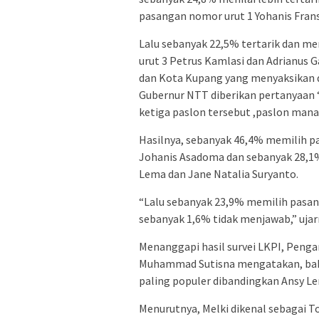
pasangan nomor urut 1 Yohanis Frans
Lalu sebanyak 22,5% tertarik dan m
urut 3 Petrus Kamlasi dan Adrianus 
dan Kota Kupang yang menyaksikan d
Gubernur NTT diberikan pertanyaan 
ketiga paslon tersebut ,paslon mana 
Hasilnya, sebanyak 46,4% memilih p
Johanis Asadoma dan sebanyak 28,1%
Lema dan Jane Natalia Suryanto.
“Lalu sebanyak 23,9% memilih pasan
sebanyak 1,6% tidak menjawab,” ujar
Menanggapi hasil survei LKPI, Pengam
Muhammad Sutisna mengatakan, bahw
paling populer dibandingkan Ansy Le
Menurutnya, Melki dikenal sebagai T