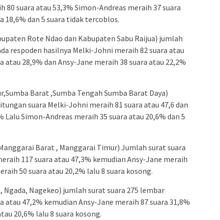
h 80 suara atau 53,3% Simon-Andreas meraih 37 suara
 18,6% dan 5 suara tidak tercoblos.
upaten Rote Ndao dan Kabupaten Sabu Raijua) jumlah
ada respoden hasilnya Melki-Johni meraih 82 suara atau
a atau 28,9% dan Ansy-Jane meraih 38 suara atau 22,2%
r,Sumba Barat ,Sumba Tengah Sumba Barat Daya)
hitungan suara Melki-Johni meraih 81 suara atau 47,6 dan
% Lalu Simon-Andreas meraih 35 suara atau 20,6% dan 5
Manggarai Barat , Manggarai Timur) Jumlah surat suara
 meraih 117 suara atau 47,3% kemudian Ansy-Jane meraih
raih 50 suara atau 20,2% lalu 8 suara kosong.
, Ngada, Nagekeo) jumlah surat suara 275 lembar
ra atau 47,2% kemudian Ansy-Jane meraih 87 suara 31,8%
tau 20,6% lalu 8 suara kosong.