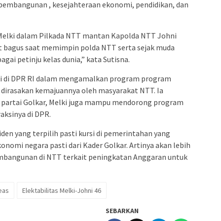
mbangunan , kesejahteraan ekonomi, pendidikan, dan
Melki dalam Pilkada NTT mantan Kapolda NTT Johni
t bagus saat memimpin polda NTT serta sejak muda
i petinju kelas dunia,” kata Sutisna.
Melki di DPR RI dalam mengamalkan program program
dirasakan kemajuannya oleh masyarakat NTT. Ia
n partai Golkar, Melki juga mampu mendorong program
aksinya di DPR.
iden yang terpilih pasti kursi di pemerintahan yang
omi negara pasti dari Kader Golkar. Artinya akan lebih
bangunan di NTT terkait peningkatan Anggaran untuk
eas
Elektabilitas Melki-Johni 46
SEBARKAN