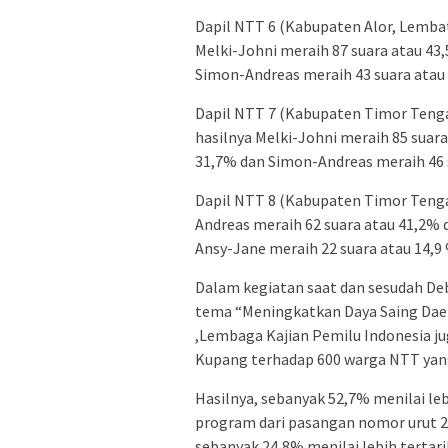
Dapil NTT 6 (Kabupaten Alor, Lembat
Melki-Johni meraih 87 suara atau 43
Simon-Andreas meraih 43 suara atau 
Dapil NTT 7 (Kabupaten Timor Tenga
hasilnya Melki-Johni meraih 85 suar
31,7% dan Simon-Andreas meraih 46 s
Dapil NTT 8 (Kabupaten Timor Tenga
Andreas meraih 62 suara atau 41,2% 
Ansy-Jane meraih 22 suara atau 14,9 
Dalam kegiatan saat dan sesudah Deb
tema “Meningkatkan Daya Saing Daera
,Lembaga Kajian Pemilu Indonesia ju
Kupang terhadap 600 warga NTT yang
Hasilnya, sebanyak 52,7% menilai leb
program dari pasangan nomor urut 
sebanyak 24,8% menilai lebih tertar