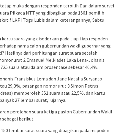
 tatap muka dengan responden terpilih Dan dalam survei
suara Pilkada NTT yang dibagikan pada 1561 pemilih
sekutif LKPI Togu Lubis dalam keterangannya, Sabtu
kartu suara yang disodorkan pada tiap tiap respoden
terhadap nama calon gubernur dan wakil gubernur yang
nti? Hasilnya dari perhitungan surat suara setelah
 nomor urut 2 Emanuel Melkiades Laka Lena-Johanis
25 suara atau dalam prosentase sebesar 46,4%.
ohanis Fransiskus Lema dan Jane Natalia Suryanto
tau 29,3%, pasangan nomor urut 3 Simon Petrus
dreas) memperoleh 351 suara atau 22,5%, dan kartu
banyak 27 lembar surat,” ujarnya.
baran perolehan suara ketiga paslon Gubernur dan Wakil
 sebagai berikut:
i 150 lembar surat suara yang dibagikan pada respoden