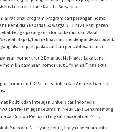
iskus Lema dan Jane Natalia Suryanto.
enilai rasional program program dari pasangan nomor
Garu. Kemudian kepada 660 warga NTT di 21 Kabupaten
ebat ketiga pasangan calon Gubernur dan Wakil
“setelah Bapak/Ibu melihat dan mendengar debat publik
yang akan dipilih pada saat hari pencoblosan nanti.
asangan nomor urut 2 Emanuel Melkiades Laka Lena-
 memilih pasangan nomor urut 1 Yohanis Fransiskus
gan nomor urut 3 Petrus Kamlasi dan Andreas Garu dan
nya.
at Politik dan Intelejen Universitas Indonesia,
a dari rekam jejak selama ini Melki Laka Lena memang
ma dan Simon Petrus di tingkat nasional dan NTT.
okoh Muda dari NTT yang paling banyak bersuara untuk