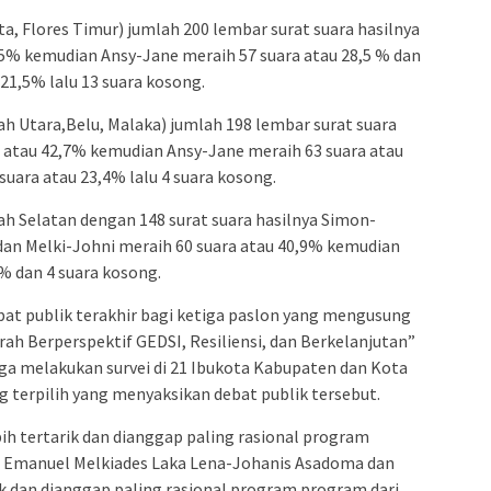
a, Flores Timur) jumlah 200 lembar surat suara hasilnya
,5% kemudian Ansy-Jane meraih 57 suara atau 28,5 % dan
21,5% lalu 13 suara kosong.
h Utara,Belu, Malaka) jumlah 198 lembar surat suara
a atau 42,7% kemudian Ansy-Jane meraih 63 suara atau
uara atau 23,4% lalu 4 suara kosong.
h Selatan dengan 148 surat suara hasilnya Simon-
dan Melki-Johni meraih 60 suara atau 40,9% kemudian
% dan 4 suara kosong.
at publik terakhir bagi ketiga paslon yang mengusung
h Berperspektif GEDSI, Resiliensi, dan Berkelanjutan”
ga melakukan survei di 21 Ibukota Kabupaten dan Kota
 terpilih yang menyaksikan debat publik tersebut.
ih tertarik dan dianggap paling rasional program
2 Emanuel Melkiades Laka Lena-Johanis Asadoma dan
ik dan dianggap paling rasional program program dari