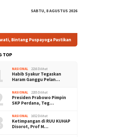
SABTU, 8 AGUSTUS 2026
payoga Pastikan Bang Jali Terus Dikawal dan Dikembangkan
G TOP
1
NASIONAL
2216 Dilihat
Habib Syakur Tegaskan
Haram Ganggu Pelan…
2
NASIONAL
2205 Dilihat
Presiden Prabowo Pimpin
SKP Perdana, Teg…
3
NASIONAL
1652 Dilihat
Ketimpangan di RUU KUHAP
Disorot, Prof M…