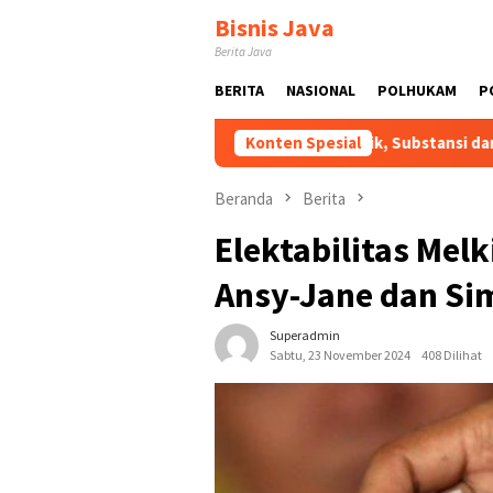
Loncat
Bisnis Java
ke
Berita Java
konten
BERITA
NASIONAL
POLHUKAM
P
RUU HAM Perlu Dukungan Publik, Substansi dan Proses Pembaha
Konten Spesial
Beranda
Berita
Elektabilitas Mel
Ansy-Jane dan Si
Superadmin
Sabtu, 23 November 2024
408 Dilihat