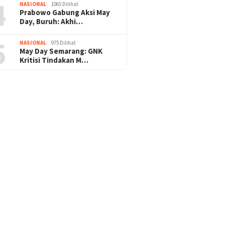
4
NASIONAL
1065 Dilihat
Prabowo Gabung Aksi May
Day, Buruh: Akhi…
5
NASIONAL
975 Dilihat
May Day Semarang: GNK
Kritisi Tindakan M…