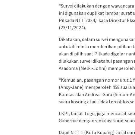
“Survei dilakukan dengan wawancara
ini digunakan duplikat lembar surat 
Pilkada NTT 2024,” kata Direktur Ek
(23/11/2024).
Dikatakan, dalam survei mengunakan 
untuk di minta memberikan pilihan 
akan di pilih saat Pilkada digelar na
dilakukan survei diketahui pasangan
Asadoma (Melki-Johni) memperoleh 7
“Kemudian, pasangan nomor urut 1 Y
(Ansy-Jane) memperoleh 458 suara a
Kamlasi dan Andreas Garu (Simon-An
suara kosong atau tidak tercoblos se
LKPI, lanjut Togu, juga mencatat se
Gubernur dengan simulasi surat suara
Dapil NTT 1 (Kota Kupang) total dar