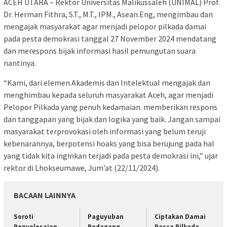
ACEH UTARA – Rektor Universitas Malikussaleh (UNIMAL) Prof.
Dr. Herman Fithra, S.T., M.T., IPM., Asean.Eng, mengimbau dan
mengajak masyarakat agar menjadi pelopor pilkada damai
pada pesta demokrasi tanggal 27 November 2024 mendatang
dan merespons bijak informasi hasil pemungutan suara
nantinya.
“Kami, dari elemen Akademis dan Intelektual mengajak dan
menghimbau kepada seluruh masyarakat Aceh, agar menjadi
Pelopor Pilkada yang penuh kedamaian. memberikan respons
dan tanggapan yang bijak dan logika yang baik. Jangan sampai
masyarakat terprovokasi oleh informasi yang belum teruji
kebenarannya, berpotensi hoaks yang bisa berujung pada hal
yang tidak kita inginkan terjadi pada pesta demokrasi ini,” ujar
rektor di Lhokseumawe, Jum’at (22/11/2024).
BACAAN LAINNYA
Soroti
Paguyuban
Ciptakan Damai
Penyelesaian
Pedagang
Pasca Pilkada