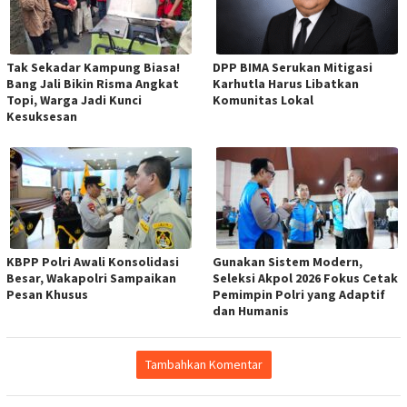
Tak Sekadar Kampung Biasa!
DPP BIMA Serukan Mitigasi
Bang Jali Bikin Risma Angkat
Karhutla Harus Libatkan
Topi, Warga Jadi Kunci
Komunitas Lokal
Kesuksesan
KBPP Polri Awali Konsolidasi
Gunakan Sistem Modern,
Besar, Wakapolri Sampaikan
Seleksi Akpol 2026 Fokus Cetak
Pesan Khusus
Pemimpin Polri yang Adaptif
dan Humanis
Tambahkan Komentar