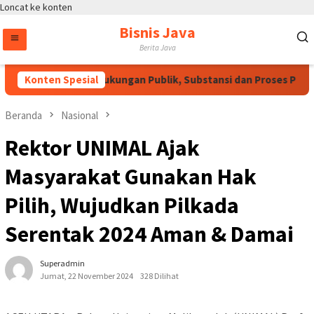
Loncat ke konten
Bisnis Java
Berita Java
RUU HAM Perlu Dukungan Publik, Substansi dan Proses Pembaha
Konten Spesial
Beranda
Nasional
Rektor UNIMAL Ajak
Masyarakat Gunakan Hak
Pilih, Wujudkan Pilkada
Serentak 2024 Aman & Damai
Superadmin
Jumat, 22 November 2024
328 Dilihat