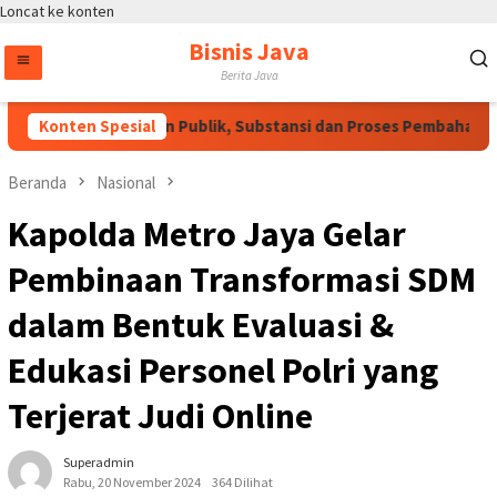
Loncat ke konten
Bisnis Java
Berita Java
Perlu Dukungan Publik, Substansi dan Proses Pembahasan Harus
Konten Spesial
Beranda
Nasional
Kapolda Metro Jaya Gelar
Pembinaan Transformasi SDM
dalam Bentuk Evaluasi &
Edukasi Personel Polri yang
Terjerat Judi Online
Superadmin
Rabu, 20 November 2024
364 Dilihat