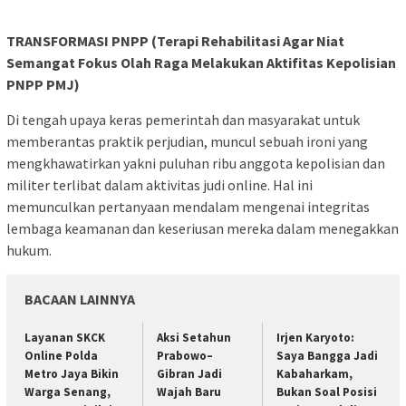
TRANSFORMASI PNPP (Terapi Rehabilitasi Agar Niat
Semangat Fokus Olah Raga Melakukan Aktifitas Kepolisian
PNPP PMJ)
Di tengah upaya keras pemerintah dan masyarakat untuk
memberantas praktik perjudian, muncul sebuah ironi yang
mengkhawatirkan yakni puluhan ribu anggota kepolisian dan
militer terlibat dalam aktivitas judi online. Hal ini
memunculkan pertanyaan mendalam mengenai integritas
lembaga keamanan dan keseriusan mereka dalam menegakkan
hukum.
BACAAN LAINNYA
Layanan SKCK
Aksi Setahun
Irjen Karyoto:
Online Polda
Prabowo–
Saya Bangga Jadi
Metro Jaya Bikin
Gibran Jadi
Kabaharkam,
Warga Senang,
Wajah Baru
Bukan Soal Posisi