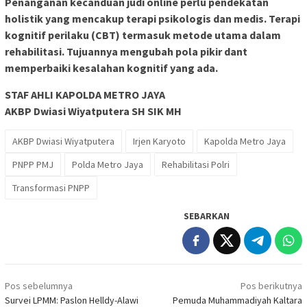
Penanganan kecanduan judi online perlu pendekatan
holistik yang mencakup terapi psikologis dan medis. Terapi
kognitif perilaku (CBT) termasuk metode utama dalam
rehabilitasi. Tujuannya mengubah pola pikir dant
memperbaiki kesalahan kognitif yang ada.
STAF AHLI KAPOLDA METRO JAYA
AKBP Dwiasi Wiyatputera SH SIK MH
AKBP Dwiasi Wiyatputera
Irjen Karyoto
Kapolda Metro Jaya
PNPP PMJ
Polda Metro Jaya
Rehabilitasi Polri
Transformasi PNPP
SEBARKAN
Navigasi
Pos sebelumnya
Pos berikutnya
pos
Survei LPMM: Paslon Helldy-Alawi
Pemuda Muhammadiyah Kaltara