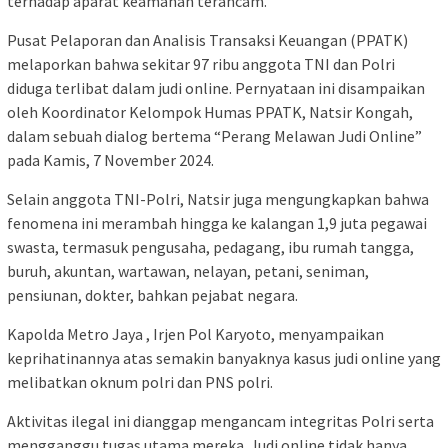
terhadap aparat keamanan terancam.
Pusat Pelaporan dan Analisis Transaksi Keuangan (PPATK)
melaporkan bahwa sekitar 97 ribu anggota TNI dan Polri
diduga terlibat dalam judi online. Pernyataan ini disampaikan
oleh Koordinator Kelompok Humas PPATK, Natsir Kongah,
dalam sebuah dialog bertema “Perang Melawan Judi Online”
pada Kamis, 7 November 2024.
Selain anggota TNI-Polri, Natsir juga mengungkapkan bahwa
fenomena ini merambah hingga ke kalangan 1,9 juta pegawai
swasta, termasuk pengusaha, pedagang, ibu rumah tangga,
buruh, akuntan, wartawan, nelayan, petani, seniman,
pensiunan, dokter, bahkan pejabat negara.
Kapolda Metro Jaya , Irjen Pol Karyoto, menyampaikan
keprihatinannya atas semakin banyaknya kasus judi online yang
melibatkan oknum polri dan PNS polri.
Aktivitas ilegal ini dianggap mengancam integritas Polri serta
mengganggu tugas utama mereka. Judi online tidak hanya