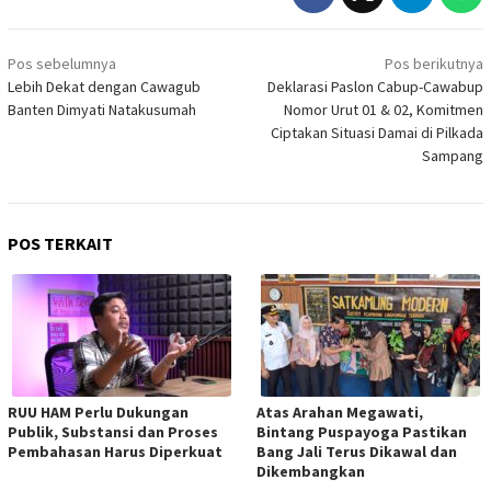
Navigasi
Pos sebelumnya
Pos berikutnya
pos
Lebih Dekat dengan Cawagub
Deklarasi Paslon Cabup-Cawabup
Banten Dimyati Natakusumah
Nomor Urut 01 & 02, Komitmen
Ciptakan Situasi Damai di Pilkada
Sampang
POS TERKAIT
RUU HAM Perlu Dukungan
Atas Arahan Megawati,
Publik, Substansi dan Proses
Bintang Puspayoga Pastikan
Pembahasan Harus Diperkuat
Bang Jali Terus Dikawal dan
Dikembangkan