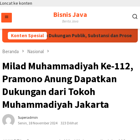
Loncat ke konten
Bisnis Java
Berita Java
RUU HAM Perlu Dukungan Publik, Substansi dan Proses Pemb
Konten Spesial
Beranda
Nasional
Milad Muhammadiyah Ke-112,
Pramono Anung Dapatkan
Dukungan dari Tokoh
Muhammadiyah Jakarta
Superadmin
Senin, 18 November 2024
323 Dilihat